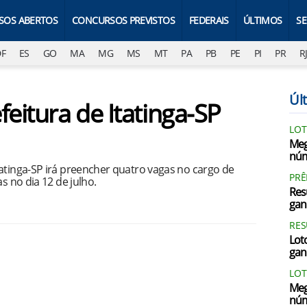
SOS ABERTOS
CONCURSOS PREVISTOS
FEDERAIS
ÚLTIMOS
S
DF
ES
GO
MA
MG
MS
MT
PA
PB
PE
PI
PR
R
Últ
feitura de Itatinga-SP
LOT
Meg
núm
atinga-SP irá preencher quatro vagas no cargo de
PRÊ
s no dia 12 de julho.
Res
gan
RES
Loto
gan
LOT
Meg
núm