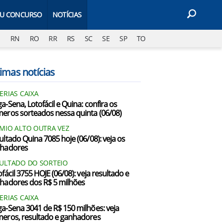
EU CONCURSO
NOTÍCIAS
J
RN
RO
RR
RS
SC
SE
SP
TO
imas notícias
ERIAS CAIXA
a-Sena, Lotofácil e Quina: confira os
eros sorteados nessa quinta (06/08)
MIO ALTO OUTRA VEZ
ultado Quina 7085 hoje (06/08): veja os
hadores
ULTADO DO SORTEIO
fácil 3755 HOJE (06/08): veja resultado e
hadores dos R$ 5 milhões
ERIAS CAIXA
a-Sena 3041 de R$ 150 milhões: veja
eros, resultado e ganhadores