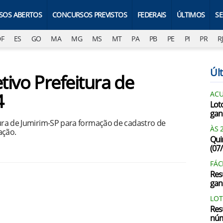
SOS ABERTOS
CONCURSOS PREVISTOS
FEDERAIS
ÚLTIMOS
S
DF
ES
GO
MA
MG
MS
MT
PA
PB
PE
PI
PR
R
Últ
tivo Prefeitura de
4
AC
Lot
gan
itura de Jumirim-SP para formação de cadastro de
ÀS 
ação.
Qui
(07
FÁC
Res
gan
LOT
Res
núm