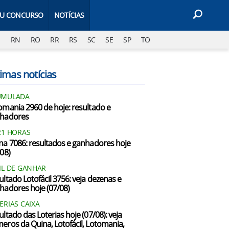
EU CONCURSO
NOTÍCIAS
J
RN
RO
RR
RS
SC
SE
SP
TO
imas notícias
UMULADA
omania 2960 de hoje: resultado e
hadores
21 HORAS
na 7086: resultados e ganhadores hoje
/08)
IL DE GANHAR
ultado Lotofácil 3756: veja dezenas e
hadores hoje (07/08)
ERIAS CAIXA
ultado das Loterias hoje (07/08): veja
eros da Quina, Lotofácil, Lotomania,