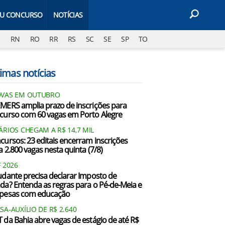
EU CONCURSO
NOTÍCIAS
J
RN
RO
RR
RS
SC
SE
SP
TO
imas notícias
VAS EM OUTUBRO
MERS amplia prazo de inscrições para
curso com 60 vagas em Porto Alegre
ÁRIOS CHEGAM A R$ 14,7 MIL
cursos: 23 editais encerram inscrições
a 2.800 vagas nesta quinta (7/8)
F 2026
udante precisa declarar Imposto de
da? Entenda as regras para o Pé-de-Meia e
pesas com educação
SA-AUXÍLIO DE R$ 2.640
 da Bahia abre vagas de estágio de até R$