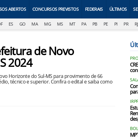
SOS ABERTOS
CONCURSOS PREVISTOS
FEDERAIS
ÚLTIMOS
S
DF
ES
GO
MA
MG
MS
MT
PA
PB
PE
PI
PR
R
Últ
efeitura de Novo
MS 2024
PRO
CRE
con
 Novo Horizonte do Sul-MS para provimento de 66
SAL
io, técnico e superior. Confira o edital e saiba como
Con
par
IRP
Est
Ren
des
BOL
MPT