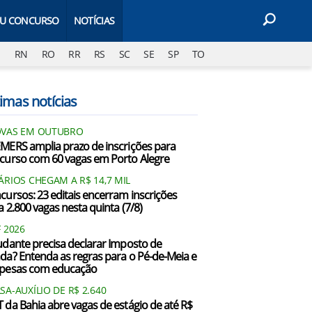
EU CONCURSO
NOTÍCIAS
J
RN
RO
RR
RS
SC
SE
SP
TO
imas notícias
VAS EM OUTUBRO
MERS amplia prazo de inscrições para
curso com 60 vagas em Porto Alegre
ÁRIOS CHEGAM A R$ 14,7 MIL
cursos: 23 editais encerram inscrições
a 2.800 vagas nesta quinta (7/8)
F 2026
udante precisa declarar Imposto de
da? Entenda as regras para o Pé-de-Meia e
pesas com educação
SA-AUXÍLIO DE R$ 2.640
 da Bahia abre vagas de estágio de até R$