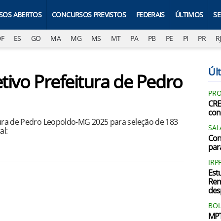
SOS ABERTOS
CONCURSOS PREVISTOS
FEDERAIS
ÚLTIMOS
S
DF
ES
GO
MA
MG
MS
MT
PA
PB
PE
PI
PR
R
Últ
etivo Prefeitura de Pedro
PRO
CRE
con
itura de Pedro Leopoldo-MG 2025 para seleção de 183
SAL
al:
Con
par
IRP
Est
Ren
des
BOL
MPT