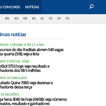
EU CONCURSO
NOTÍCIAS
J
RN
RO
RR
RS
SC
SE
SP
TO
imas notícias
ÁRIOS CHEGAM A R$ 27,4 MIL
cursos do dia: 8 editais abrem 540 vagas
a quarta (5/8); veja a lista
MIO ESPECIAL HOJE
fácil 3753 hoje: veja resultado e
hadores dos R$ 5 milhões
ÊMIO ACUMULADO
ultado Quina 7083: veja dezenas e
hadores dessa terça
135 MILHÕES
a-Sena 3040 de hoje (04/08): veja números
teados, resultado e ganhadores