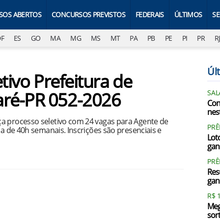
SOS ABERTOS
CONCURSOS PREVISTOS
FEDERAIS
ÚLTIMOS
S
DF
ES
GO
MA
MG
MS
MT
PA
PB
PE
PI
PR
R
Últ
tivo Prefeitura de
ré-PR 052-2026
SAL
Con
nest
a processo seletivo com 24 vagas para Agente de
PRÊ
da de 40h semanais. Inscrições são presenciais e
Loto
gan
PR
Res
gan
R$ 
Meg
sor