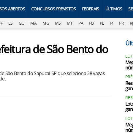
SOS ABERTOS
CONCURSOS PREVISTOS
FEDERAIS
ÚLTIMOS
S
DF
ES
GO
MA
MG
MS
MT
PA
PB
PE
PI
PR
R
Últ
efeitura de São Bento do
LOT
Meg
núm
 de São Bento do Sapucaí-SP que seleciona 38 vagas
PRÊ
de.
Res
gan
RES
Loto
gan
LOT
Meg
núm