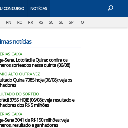
EU CONCURSO
NOTÍCIAS
J
RN
RO
RR
RS
SC
SE
SP
TO
imas notícias
ERIAS CAIXA
a-Sena, Lotofácil e Quina: confira os
eros sorteados nessa quinta (06/08)
MIO ALTO OUTRA VEZ
ultado Quina 7085 hoje (06/08): veja os
hadores
ULTADO DO SORTEIO
fácil 3755 HOJE (06/08): veja resultado e
hadores dos R$ 5 milhões
ERIAS CAIXA
a-Sena 3041 de R$ 150 milhões: veja
eros, resultado e ganhadores