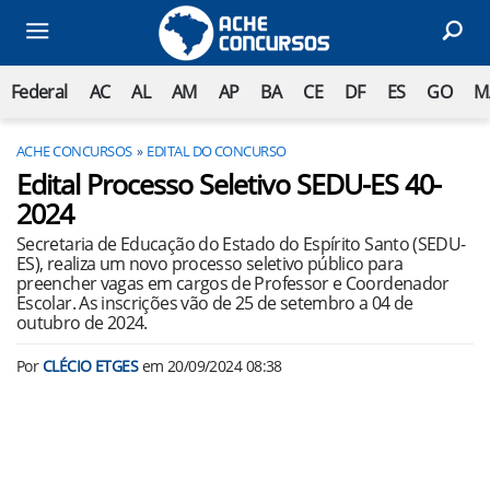
Federal
AC
AL
AM
AP
BA
CE
DF
ES
GO
M
ACHE CONCURSOS
EDITAL DO CONCURSO
Edital Processo Seletivo SEDU-ES 40-
2024
Secretaria de Educação do Estado do Espírito Santo (SEDU-
ES), realiza um novo processo seletivo público para
preencher vagas em cargos de Professor e Coordenador
Escolar. As inscrições vão de 25 de setembro a 04 de
outubro de 2024.
Por
CLÉCIO ETGES
em
20/09/2024 08:38