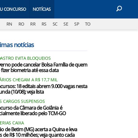
EU CONCURSO
NOTÍCIAS
J
RN
RO
RR
RS
SC
SE
SP
TO
imas notícias
ASTRO EVITA BLOQUEIOS
erno pode cancelar Bolsa Família de quem
 fizer biometria até essa data
ÁRIOS CHEGAM A R$ 17,7 MIL
cursos: 18 editais abrem 9.000 vagas nesta
nda (10/08); veja lista
S CARGOS SUSPENSOS
curso da Câmara de Goiânia é
cialmente liberado pelo TCM-GO
ERIAS CAIXA
ão de Betim (MG) acerta a Quina e leva
s de R$ 10 milhões; veja quanto cada