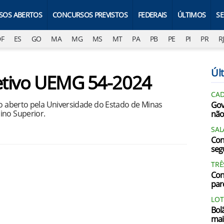
SOS ABERTOS
CONCURSOS PREVISTOS
FEDERAIS
ÚLTIMOS
S
DF
ES
GO
MA
MG
MS
MT
PA
PB
PE
PI
PR
R
Últ
letivo UEMG 54-2024
CAD
vo aberto pela Universidade do Estado de Minas
Gov
ino Superior.
não
SAL
Con
segu
TRÊ
Con
par
LOT
Bol
mai