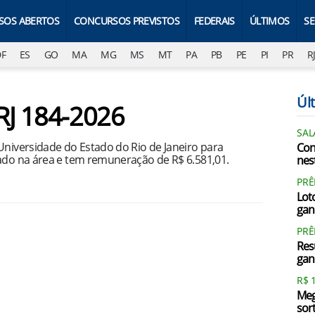
SOS ABERTOS
CONCURSOS PREVISTOS
FEDERAIS
ÚLTIMOS
S
DF
ES
GO
MA
MG
MS
MT
PA
PB
PE
PI
PR
R
Últ
RJ 184-2026
SAL
Universidade do Estado do Rio de Janeiro para
Con
rado na área e tem remuneração de R$ 6.581,01.
nest
PRÊ
Loto
gan
PR
Res
gan
R$ 
Meg
sor