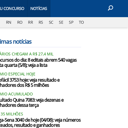
EU CONCURSO
NOTÍCIAS
J
RN
RO
RR
RS
SC
SE
SP
TO
imas notícias
ÁRIOS CHEGAM A R$ 27,4 MIL
cursos do dia: 8 editais abrem 540 vagas
a quarta (5/8); veja a lista
MIO ESPECIAL HOJE
fácil 3753 hoje: veja resultado e
hadores dos R$ 5 milhões
ÊMIO ACUMULADO
ultado Quina 7083: veja dezenas e
hadores dessa terça
135 MILHÕES
a-Sena 3040 de hoje (04/08): veja números
teados, resultado e ganhadores