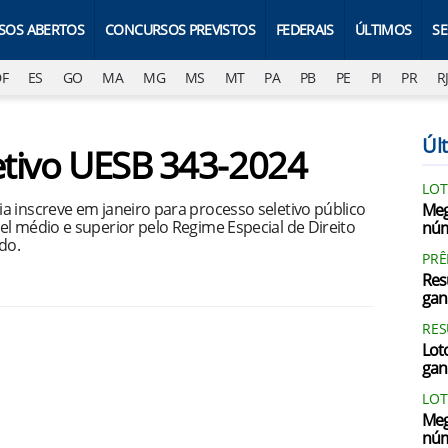
SOS ABERTOS
CONCURSOS PREVISTOS
FEDERAIS
ÚLTIMOS
S
DF
ES
GO
MA
MG
MS
MT
PA
PB
PE
PI
PR
R
Últ
letivo UESB 343-2024
LOT
a inscreve em janeiro para processo seletivo público
Meg
l médio e superior pelo Regime Especial de Direito
núm
do.
PRÊ
Res
gan
RES
Loto
gan
LOT
Meg
núm