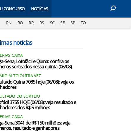
EU CONCURSO
NOTÍCIAS
J
RN
RO
RR
RS
SC
SE
SP
TO
imas notícias
ERIAS CAIXA
a-Sena, Lotofácil e Quina: confira os
eros sorteados nessa quinta (06/08)
MIO ALTO OUTRA VEZ
ultado Quina 7085 hoje (06/08): veja os
hadores
ULTADO DO SORTEIO
fácil 3755 HOJE (06/08): veja resultado e
hadores dos R$ 5 milhões
ERIAS CAIXA
a-Sena 3041 de R$ 150 milhões: veja
eros, resultado e ganhadores