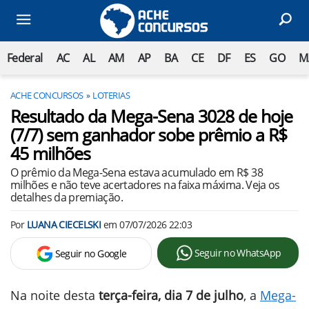
Federal
AC
AL
AM
AP
BA
CE
DF
ES
GO
M
ACHE CONCURSOS
LOTERIAS
Resultado da Mega-Sena 3028 de hoje
(7/7) sem ganhador sobe prêmio a R$
45 milhões
O prêmio da Mega-Sena estava acumulado em R$ 38
milhões e não teve acertadores na faixa máxima. Veja os
detalhes da premiação.
Por
LUANA CIECELSKI
em
07/07/2026 22:03
Seguir no WhatsApp
Seguir no Google
Na noite desta
terça-feira, dia 7 de julho
, a
Mega-