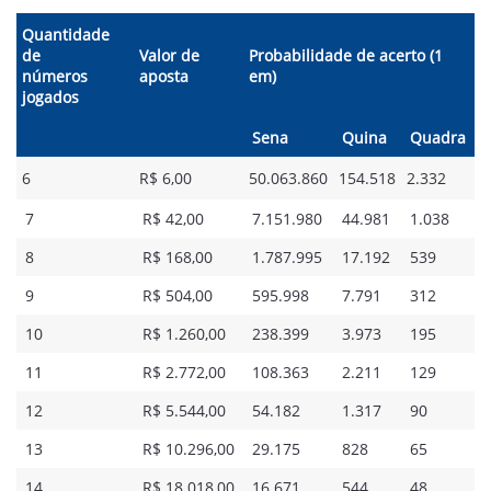
Quantidade
de
Valor de
Probabilidade de acerto (1
números
aposta
em)
jogados
Sena
Quina
Quadra
6
R$ 6,00
50.063.860
154.518
2.332
7
R$ 42,00
7.151.980
44.981
1.038
8
R$ 168,00
1.787.995
17.192
539
9
R$ 504,00
595.998
7.791
312
10
R$ 1.260,00
238.399
3.973
195
11
R$ 2.772,00
108.363
2.211
129
12
R$ 5.544,00
54.182
1.317
90
13
R$ 10.296,00
29.175
828
65
14
R$ 18.018,00
16.671
544
48