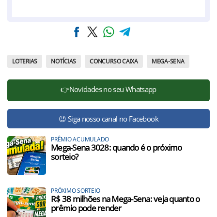
LOTERIAS
NOTÍCIAS
CONCURSO CAIXA
MEGA-SENA
👉Novidades no seu Whatsapp
😉 Siga nosso canal no Facebook
PRÊMIO ACUMULADO
Mega-Sena 3028: quando é o próximo
sorteio?
PRÓXIMO SORTEIO
R$ 38 milhões na Mega-Sena: veja quanto o
prêmio pode render