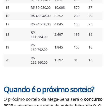
15
R$ 30.030,00
10.003
370
37
16
R$ 48.048,00
6.252
260
29
17
R$ 74.256,00
4.045
188
23
R$
18
2.697
139
19
111.384,00
R$
19
1.845
105
16
162.792,00
R$
20
1.292
81
13​
232.560,00
Quando é o próximo sorteio?
O próximo sorteio da Mega-Sena será o
concurso
3029
e acontece na noite de
quinta-feira, dia 9
. O