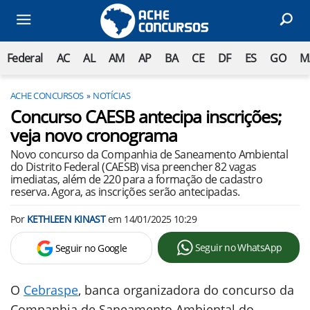
Federal
AC
AL
AM
AP
BA
CE
DF
ES
GO
M
ACHE CONCURSOS
NOTÍCIAS
Concurso CAESB antecipa inscrições;
veja novo cronograma
Novo concurso da Companhia de Saneamento Ambiental
do Distrito Federal (CAESB) visa preencher 82 vagas
imediatas, além de 220 para a formação de cadastro
reserva. Agora, as inscrições serão antecipadas.
Por
KETHLEEN KINAST
em
14/01/2025 10:29
Seguir no WhatsApp
Seguir no Google
O
Cebraspe
, banca organizadora do concurso da
Companhia de Saneamento Ambiental do