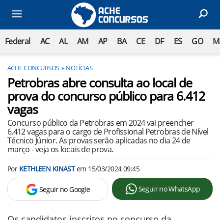
Federal
AC
AL
AM
AP
BA
CE
DF
ES
GO
M
ACHE CONCURSOS
NOTÍCIAS
Petrobras abre consulta ao local de
prova do concurso público para 6.412
vagas
Concurso público da Petrobras em 2024 vai preencher
6.412 vagas para o cargo de Profissional Petrobras de Nível
Técnico Júnior. As provas serão aplicadas no dia 24 de
março - veja os locais de prova.
Por
KETHLEEN KINAST
em
15/03/2024 09:45
Seguir no WhatsApp
Seguir no Google
Os candidatos inscritos no concurso da