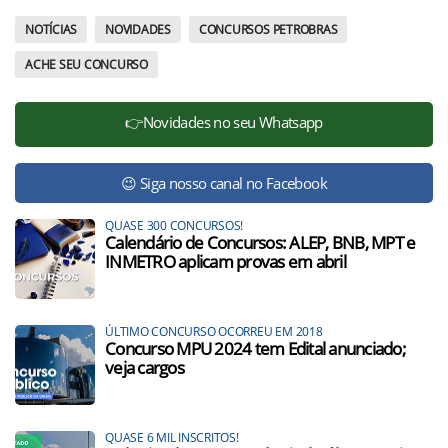
NOTÍCIAS
NOVIDADES
CONCURSOS PETROBRAS
ACHE SEU CONCURSO
👉Novidades no seu Whatsapp
😉 Siga nosso canal no Facebook
QUASE 300 CONCURSOS!
Calendário de Concursos: ALEP, BNB, MPT e
INMETRO aplicam provas em abril
ÚLTIMO CONCURSO OCORREU EM 2018
Concurso MPU 2024 tem Edital anunciado;
veja cargos
QUASE 6 MIL INSCRITOS!