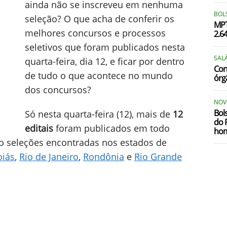
ainda não se inscreveu em nenhuma
BOLS
seleção? O que acha de conferir os
MPT
melhores concursos e processos
2.6
seletivos que foram publicados nesta
SALÁ
quarta-feira, dia 12, e ficar por dentro
Conc
de tudo o que acontece no mundo
órg
dos concursos?
NOV
Bol
Só nesta quarta-feira (12), mais de
12
do 
editais
foram publicados em todo
ho
ão seleções encontradas nos estados de
oiás
,
Rio de Janeiro
,
Rondônia
e
Rio Grande