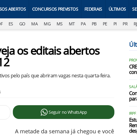
SOS ABERTOS
CONCURSOS PREVISTOS
FEDERAIS
ÚLTIMOS
S
DF
ES
GO
MA
MG
MS
MT
PA
PB
PE
PI
PR
R
Úl
eja os editais abertos
 12
PRO
CRE
con
ivos pelo país que abriram vagas nesta quarta-feira.
SALÁ
8
Con
par
Seguir no WhatsApp
IRPF
Est
Ren
A metade da semana já chegou e você
des