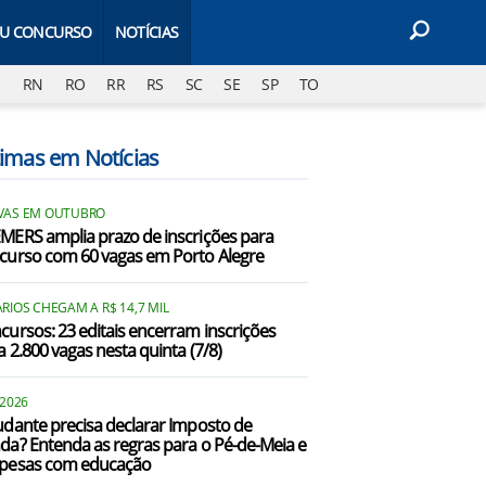
EU CONCURSO
NOTÍCIAS
J
RN
RO
RR
RS
SC
SE
SP
TO
timas em Notícias
VAS EM OUTUBRO
MERS amplia prazo de inscrições para
curso com 60 vagas em Porto Alegre
RIOS CHEGAM A R$ 14,7 MIL
cursos: 23 editais encerram inscrições
a 2.800 vagas nesta quinta (7/8)
 2026
udante precisa declarar Imposto de
da? Entenda as regras para o Pé-de-Meia e
pesas com educação