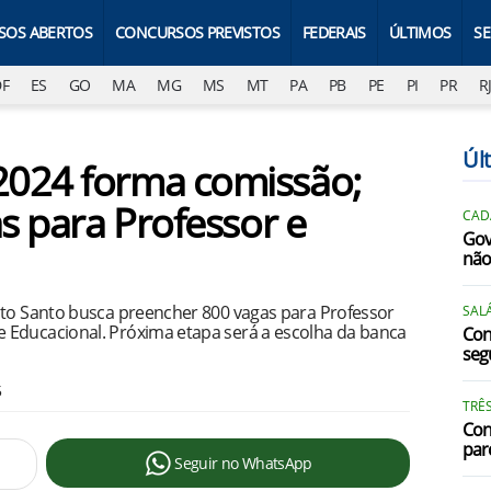
SOS ABERTOS
CONCURSOS PREVISTOS
FEDERAIS
ÚLTIMOS
S
DF
ES
GO
MA
MG
MS
MT
PA
PB
PE
PI
PR
R
Úl
2024 forma comissão;
as para Professor e
CAD
Gov
não
ito Santo busca preencher 800 vagas para Professor
SALÁ
 Educacional. Próxima etapa será a escolha da banca
Con
segu
5
TRÊ
Con
par
Seguir no WhatsApp