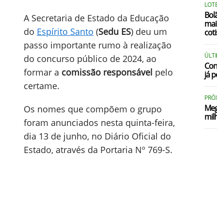
LOTE
Bol
A Secretaria de Estado da Educação
mai
do
Espírito Santo
(
Sedu ES
) deu um
coti
passo importante rumo à realização
ÚLT
do concurso público de 2024, ao
Con
formar a
comissão responsável
pelo
já p
certame.
PRÓ
Meg
Os nomes que compõem o grupo
mil
foram anunciados nesta quinta-feira,
dia 13 de junho, no Diário Oficial do
Estado, através da Portaria Nº 769-S.