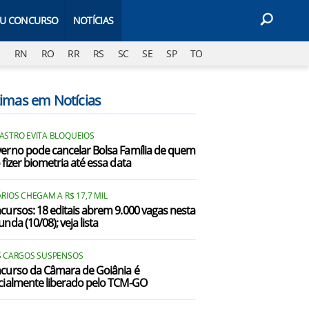
EU CONCURSO
NOTÍCIAS
J
RN
RO
RR
RS
SC
SE
SP
TO
timas em Notícias
ASTRO EVITA BLOQUEIOS
erno pode cancelar Bolsa Família de quem
 fizer biometria até essa data
RIOS CHEGAM A R$ 17,7 MIL
cursos: 18 editais abrem 9.000 vagas nesta
nda (10/08); veja lista
S CARGOS SUSPENSOS
curso da Câmara de Goiânia é
cialmente liberado pelo TCM-GO