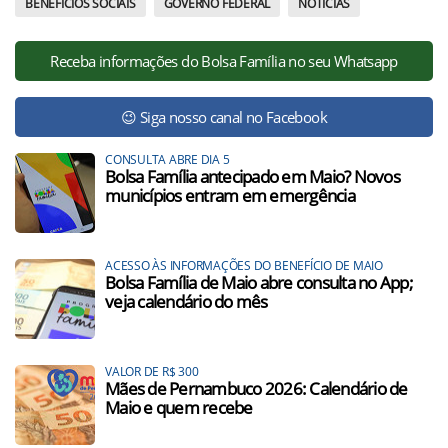
BENEFÍCIOS SOCIAIS
GOVERNO FEDERAL
NOTÍCIAS
Receba informações do Bolsa Família no seu Whatsapp
😉 Siga nosso canal no Facebook
CONSULTA ABRE DIA 5
Bolsa Família antecipado em Maio? Novos
municípios entram em emergência
ACESSO ÀS INFORMAÇÕES DO BENEFÍCIO DE MAIO
Bolsa Família de Maio abre consulta no App;
veja calendário do mês
VALOR DE R$ 300
Mães de Pernambuco 2026: Calendário de
Maio e quem recebe