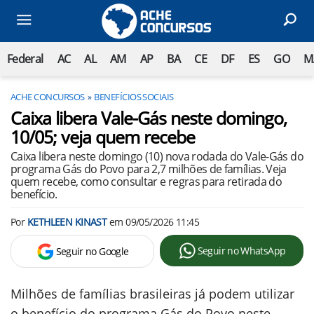
Federal
AC
AL
AM
AP
BA
CE
DF
ES
GO
M
ACHE CONCURSOS
BENEFÍCIOS SOCIAIS
Caixa libera Vale-Gás neste domingo,
10/05; veja quem recebe
Caixa libera neste domingo (10) nova rodada do Vale-Gás do
programa Gás do Povo para 2,7 milhões de famílias. Veja
quem recebe, como consultar e regras para retirada do
benefício.
Por
KETHLEEN KINAST
em
09/05/2026 11:45
Seguir no WhatsApp
Seguir no Google
Milhões de famílias brasileiras já podem utilizar
o benefício do programa Gás do Povo neste