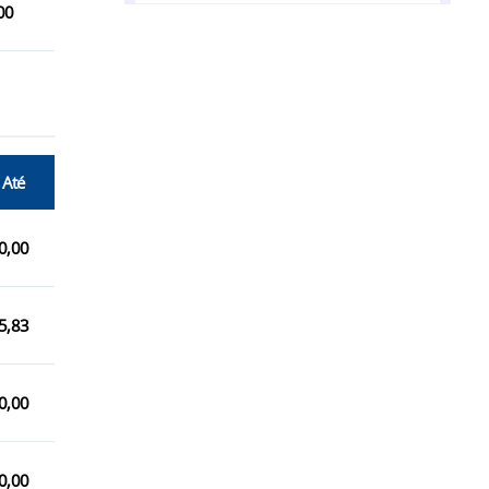
00
Belo Jardim/PE
Brejo da Madre de Deus/PE
Buíque/PE
Caetés/PE
 Até
Calçado/PE
Capoeiras/PE
0,00
Garanhuns/PE
Jucati/PE
5,83
Jupi/PE
0,00
Jurema/PE
Lajedo/PE
0,00