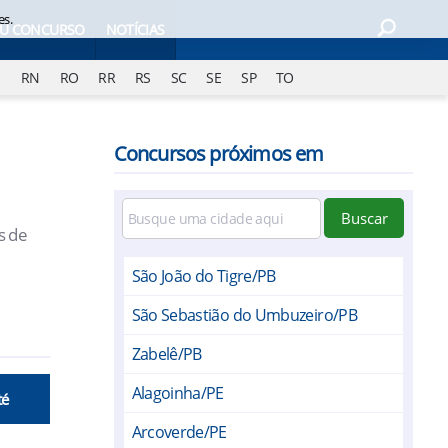
es.
EU CONCURSO
NOTÍCIAS
J
RN
RO
RR
RS
SC
SE
SP
TO
Concursos próximos em
Buscar
s de
São João do Tigre/PB
São Sebastião do Umbuzeiro/PB
Zabelê/PB
Alagoinha/PE
té
Arcoverde/PE