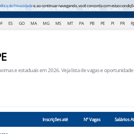
lítica de Privacidade
e, ao continuar navegando, você concorda com estas condiçõ
SOS ABERTOS
CONCURSOS PREVISTOS
FEDERAIS
ÚLTIMOS
S
DF
ES
GO
MA
MG
MS
MT
PA
PB
PE
PI
PR
R
PE
óximas e estaduais em 2026. Veja lista de vagas e oportunidade
Inscrições até
N° Vagas
Salários A