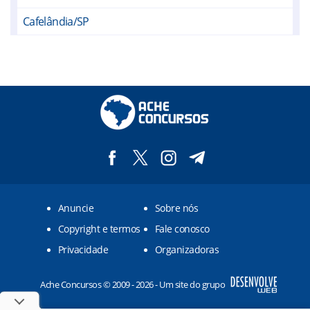
Cafelândia/SP
Duartina/SP
Fernão/SP
Gália/SP
Garça/SP
Getulina/SP
Guaiçara/SP
Anuncie
Sobre nós
Guaimbê/SP
Copyright e termos
Fale conosco
Guarantã/SP
Privacidade
Organizadoras
Lins/SP
Ache Concursos © 2009 - 2026 - Um site do grupo
Lucianópolis/SP