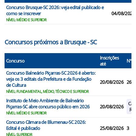
Concurso Brusque-SC 2026: veja edital publicado e
como se inscrever
04/08/2026
NÍVEL: MÉDIO E SUPERIOR
Concursos próximos a Brusque - SC
Inscrições
Concurso
N° V
até
Concurso Balneário Piçarras-SC 2026 é aberto:
veja os 3 editais da Prefeitura e da Fundação
20/08/2026
26
de Cultura
NÍVEL: FUNDAMENTAL, MÉDIO, TÉCNICO E SUPERIOR
Instituto de Meio Ambiente de Balneário
Cad
Piçarras-SC abre concurso público em 2026
20/08/2026
Res
NÍVEL: MÉDIO E SUPERIOR
Concurso Câmara de Blumenau-SC 2026:
Edital é publicado
25/08/2026
3
NÍVEL: SUPERIOR