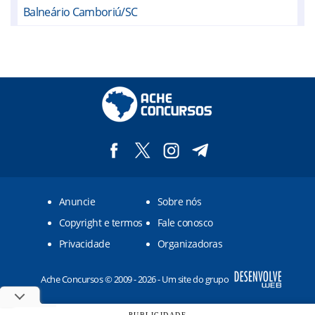
Balneário Camboriú/SC
Barra Velha/SC
Benedito Novo/SC
Biguaçu/SC
Blumenau/SC
Bombinhas/SC
Botuverá/SC
Anuncie
Sobre nós
Brusque/SC
Copyright e termos
Fale conosco
Camboriú/SC
Privacidade
Organizadoras
Canelinha/SC
Ache Concursos © 2009 - 2026 - Um site do grupo
Gaspar/SC
Governador Celso Ramos/SC
PUBLICIDADE