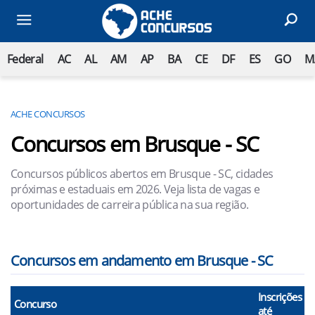
Federal
AC
AL
AM
AP
BA
CE
DF
ES
GO
M
ACHE CONCURSOS
Concursos em Brusque - SC
Concursos públicos abertos em Brusque - SC, cidades
próximas e estaduais em 2026. Veja lista de vagas e
oportunidades de carreira pública na sua região.
Concursos em andamento em Brusque - SC
Inscrições
Concurso
até