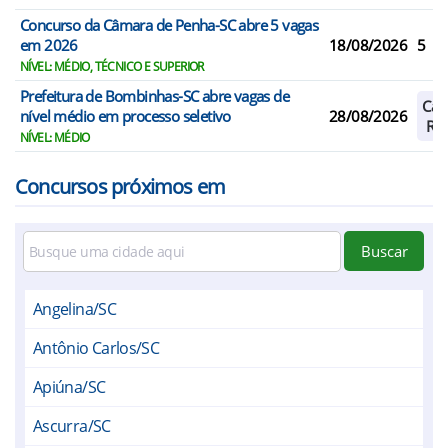
Concurso da Câmara de Penha-SC abre 5 vagas
em 2026
18/08/2026
5
NÍVEL: MÉDIO, TÉCNICO E SUPERIOR
Prefeitura de Bombinhas-SC abre vagas de
Cad
nível médio em processo seletivo
28/08/2026
Res
NÍVEL: MÉDIO
Concursos próximos em
Buscar
Angelina/SC
Antônio Carlos/SC
Apiúna/SC
Ascurra/SC