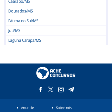
Caarapó/MS
Dourados/MS
Fátima do Sul/MS
Juti/MS
Laguna Carapã/MS
Vicentina/MS
UFGD/MS
TESTE ONLINE LEO/RS
Anuncie
Sobre nós