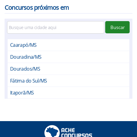
Concursos próximos em
Buscar
Caarapó/MS
Douradina/MS
Dourados/MS
Fátima do Sul/MS
Itaporã/MS
Laguna Carapã/MS
Rio Brilhante/MS
Vicentina/MS