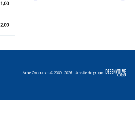
21,00
Coremas/PB
Emas/PB
72,00
Igaracy/PB
Imaculada/PB
Itaporanga/PB
Jericó/PB
Ache Concursos © 2009 - 2026 - Um site do grupo
Lagoa/PB
Mãe d`Água/PB
Malta/PB
Mato Grosso/PB
Nazarezinho/PB