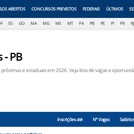
SOS ABERTOS
CONCURSOS PREVISTOS
FEDERAIS
ÚLTIMOS
S
DF
ES
GO
MA
MG
MS
MT
PA
PB
PE
PI
PR
R
 - PB
s próximas e estaduais em 2026. Veja lista de vagas e oportuni
Inscrições até
N° Vagas
Salário