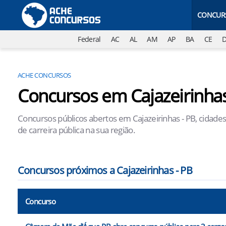
CONCUR
Federal
AC
AL
AM
AP
BA
CE
ACHE CONCURSOS
Concursos em Cajazeirinhas
Concursos públicos abertos em Cajazeirinhas - PB, cidade
de carreira pública na sua região.
Concursos próximos a Cajazeirinhas - PB
Concurso