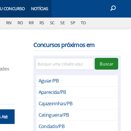
EU CONCURSO
NOTÍCIAS
J
RN
RO
RR
RS
SC
SE
SP
TO
Concursos próximos em
Buscar
dades
Aguiar/PB
Aparecida/PB
Cajazeirinhas/PB
Catingueira/PB
s Até
Condado/PB