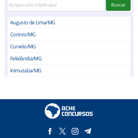
Buscar
Augusto de Lima/MG
Corinto/MG
Curvelo/MG
Felixlândia/MG
Inimutaba/MG
Lassance/MG
Monjolos/MG
Morro da Garça/MG
Presidente Juscelino/MG
Santo Hipólito/MG