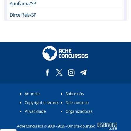
Auriflama/SP
Dirce Reis/SP
Dolcinópolis/SP
Estrela d`Oeste/SP
Fernandópolis/SP
General Salgado/SP
Guarani d`Oeste/SP
Guzolândia/SP
Anuncie
Sobre nós
Jales/SP
Copyright e termos
Fale conosco
Marinópolis/SP
Privacidade
Organizadoras
Mesópolis/SP
Ache Concursos © 2009 - 2026 - Um site do grupo
Nova Canaã Paulista/SP