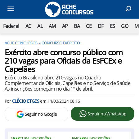
Federal
AC
AL
AM
AP
BA
CE
DF
ES
GO
M
ACHE CONCURSOS
CONCURSO EXÉRCITO
Exército abre concurso público com
210 vagas para Oficiais da EsFCEx e
Capelães
Exército Brasileiro abre 210 vagas no Quadro
Complementar de Oficiais, Capelães e no Serviço de Saúde.
As inscrições começam no dia 1º de abril.
Por
CLÉCIO ETGES
em
14/03/2024 08:16
Seguir no WhatsApp
Seguir no Google
ABERTURA INSCRIÇÕES
ENCERRA INSCRIÇÕES