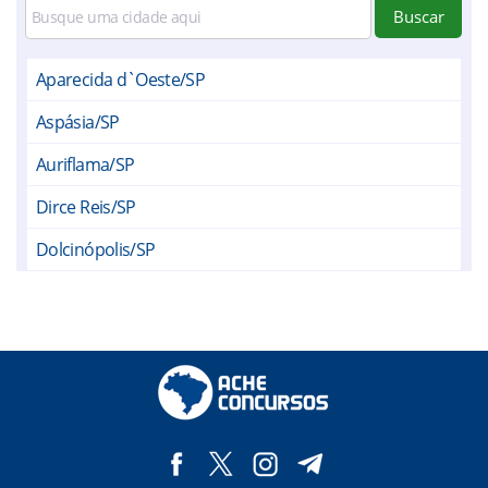
Buscar
Aparecida d`Oeste/SP
Aspásia/SP
Auriflama/SP
Dirce Reis/SP
Dolcinópolis/SP
Estrela d`Oeste/SP
Fernandópolis/SP
Floreal/SP
Gastão Vidigal/SP
General Salgado/SP