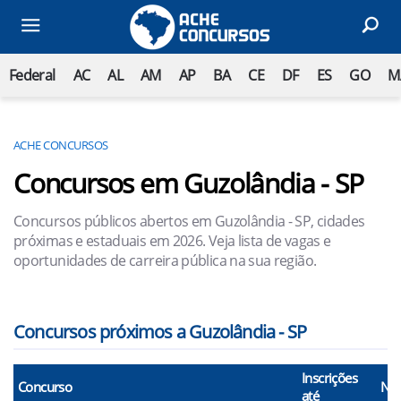
Federal
AC
AL
AM
AP
BA
CE
DF
ES
GO
M
ACHE CONCURSOS
Concursos em Guzolândia - SP
Concursos públicos abertos em Guzolândia - SP, cidades
próximas e estaduais em 2026. Veja lista de vagas e
oportunidades de carreira pública na sua região.
Concursos próximos a Guzolândia - SP
Inscrições
Concurso
N° 
até