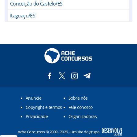
Conceição do Castelo/ES
Itaguaçu/ES
Itarana/ES
Laranja da Terra/ES
Santa Leopoldina/ES
Santa Maria de Jetibá/ES
Santa Teresa/ES
São Roque do Canaã/ES
Anuncie
Sobre nós
Venda Nova do Imigrante/ES
Copyright e termos
Fale conosco
Aimorés/MG
Privacidade
Organizadoras
Itueta/MG
Ache Concursos © 2009 - 2026 - Um site do grupo
Mutum/MG