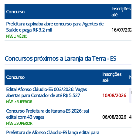
Inscrições
Concurso
até
Prefeitura capixaba abre concurso para Agentes de
Saúde e paga R$ 3,2 mil
16/07/2026
NÍVEL: MÉDIO
Concursos próximos a Laranja da Terra - ES
Inscrições
Concurso
N° 
até
Edital Afonso Cláudio-ES 003/2026: Vagas
Ca
abertas para Contador de até R$ 5.527
10/08/2026
Re
NÍVEL: SUPERIOR
Concurso Prefeitura de Itarana-ES 2026: sai
edital com 43 vagas
06/08/2026
43
NÍVEL: SUPERIOR
Prefeitura de Afonso Cláudio-ES lança edital para