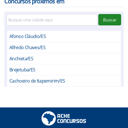
Concursos próximos em
Buscar
Afonso Cláudio/ES
Alfredo Chaves/ES
Anchieta/ES
Brejetuba/ES
Cachoeiro de Itapemirim/ES
Castelo/ES
Conceição do Castelo/ES
Domingos Martins/ES
Ibatiba/ES