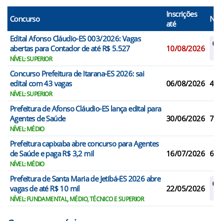
Inscrições
Concurso
N° 
até
Edital Afonso Cláudio-ES 003/2026: Vagas
Ca
abertas para Contador de até R$ 5.527
10/08/2026
Re
NÍVEL: SUPERIOR
Concurso Prefeitura de Itarana-ES 2026: sai
edital com 43 vagas
06/08/2026
43
NÍVEL: SUPERIOR
Prefeitura de Afonso Cláudio-ES lança edital para
Agentes de Saúde
30/06/2026
7
NÍVEL: MÉDIO
Prefeitura capixaba abre concurso para Agentes
de Saúde e paga R$ 3,2 mil
16/07/2026
6
NÍVEL: MÉDIO
Prefeitura de Santa Maria de Jetibá-ES 2026 abre
Ca
vagas de até R$ 10 mil
22/05/2026
Re
NÍVEL: FUNDAMENTAL, MÉDIO, TÉCNICO E SUPERIOR