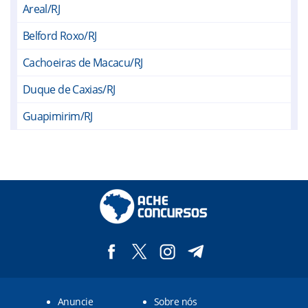
Areal/RJ
Belford Roxo/RJ
Cachoeiras de Macacu/RJ
Duque de Caxias/RJ
Guapimirim/RJ
Itaboraí/RJ
Magé/RJ
Maricá/RJ
Miguel Pereira/RJ
Nilópolis/RJ
Niterói/RJ
Anuncie
Sobre nós
Nova Iguaçu/RJ