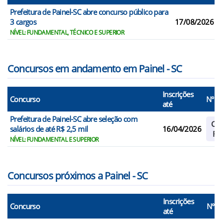
Prefeitura de Painel-SC abre concurso público para
3 cargos
17/08/2026
NÍVEL: FUNDAMENTAL, TÉCNICO E SUPERIOR
Concursos em andamento em Painel - SC
Inscrições
Concurso
N° V
até
Prefeitura de Painel-SC abre seleção com
Cad
salários de até R$ 2,5 mil
16/04/2026
Re
NÍVEL: FUNDAMENTAL E SUPERIOR
Concursos próximos a Painel - SC
Inscrições
Concurso
N° V
até