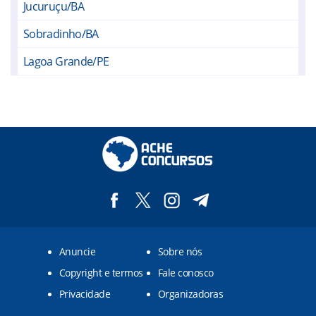
Jucuruçu/BA
Sobradinho/BA
Lagoa Grande/PE
Petrolina/PE
UNIVASF/PE
IF SERTAO/PE
Anuncie
Sobre nós
Copyright e termos
Fale conosco
Privacidade
Organizadoras