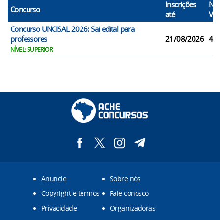
Inscrições
N°
Concurso
até
Vag
Concurso UNCISAL 2026: Sai edital para
professores
21/08/2026
43
NÍVEL: SUPERIOR
Anuncie
Sobre nós
Copyright e termos
Fale conosco
Privacidade
Organizadoras