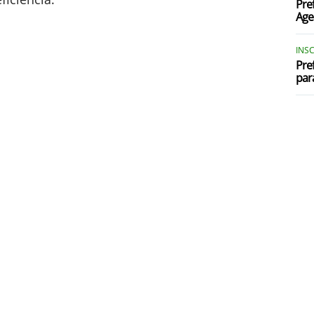
Pre
Age
INSC
Pre
par