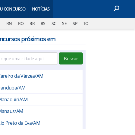
EU CONCURSO
NOTÍCIAS
J
RN
RO
RR
RS
SC
SE
SP
TO
ncursos próximos em
Buscar
areiro da Várzea/AM
Iranduba/AM
Manaquiri/AM
Manaus/AM
io Preto da Eva/AM
UFAM/AM