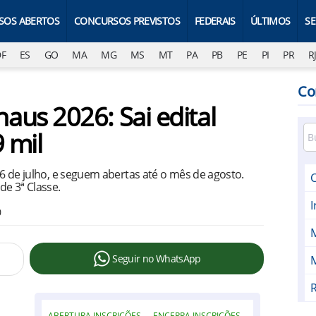
SOS ABERTOS
CONCURSOS PREVISTOS
FEDERAIS
ÚLTIMOS
S
DF
ES
GO
MA
MG
MS
MT
PA
PB
PE
PI
PR
R
Co
us 2026: Sai edital
 mil
, 6 de julho, e seguem abertas até o mês de agosto.
C
de 3ª Classe.
0
Seguir no WhatsApp
R
ABERTURA INSCRIÇÕES
ENCERRA INSCRIÇÕES