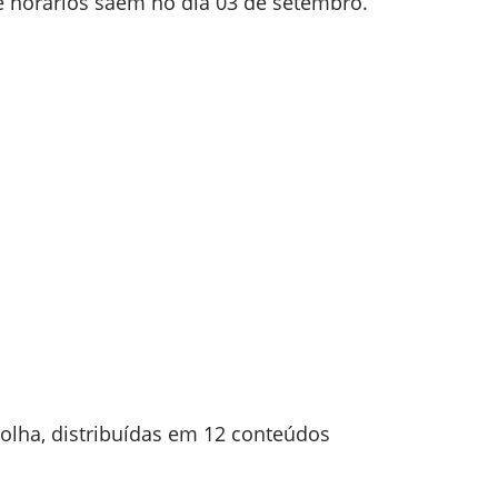
 e horários saem no dia 03 de setembro.
olha, distribuídas em 12 conteúdos