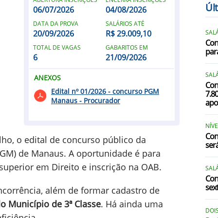
Úl
06/07/2026
04/08/2026
DATA DA PROVA
SALÁRIOS ATÉ
20/09/2026
R$ 29.009,10
SALÁ
Con
TOTAL DE VAGAS
GABARITOS EM
par
6
21/09/2026
SALÁ
ANEXOS
Con
Edital nº 01/2026 - concurso PGM
7.8
Manaus - Procurador
apo
NÍVE
Con
ulho, o edital de concurso público da
ser
PGM) de Manaus. A oportunidade é para
uperior em Direito e inscrição na OAB.
SALÁ
Con
sext
ncorrência, além de formar cadastro de
o Município de 3ª Classe
. Há ainda uma
DOI
iciência.