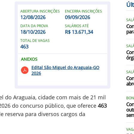
Úl
ABERTURA INSCRIÇÕES
ENCERRA INSCRIÇÕES
12/08/2026
09/09/2026
SALÁ
Con
DATA DA PROVA
SALÁRIOS ATÉ
par
18/10/2026
R$ 13.671,34
TOTAL DE VAGAS
463
SALÁ
Conc
órg
ANEXOS
Edital São Miguel do Araguaia-GO
SALÁ
2026
Con
abr
uel do Araguaia, cidade com mais de 21 mil
BONS
Con
1/2026 do concurso público, que oferece
463
out
e reserva para diversos cargos da
sem
VAG