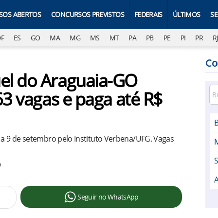
SOS ABERTOS
CONCURSOS PREVISTOS
FEDERAIS
ÚLTIMOS
S
DF
ES
GO
MA
MG
MS
MT
PA
PB
PE
PI
PR
R
Co
el do Araguaia-GO
63 vagas e paga até R$
o a 9 de setembro pelo Instituto Verbena/UFG. Vagas
S
9
Seguir no WhatsApp