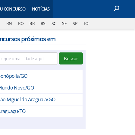
EU CONCURSO
NOTÍCIAS
J
RN
RO
RR
RS
SC
SE
SP
TO
ncursos próximos em
Buscar
Bonópolis/GO
Mundo Novo/GO
ão Miguel do Araguaia/GO
Araguaçu/TO