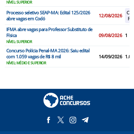
NÍVEL: SUPERIOR
Processo seletivo SEAP-MA: Edital 125/2026
Cad
12/08/2026
abre vagas em Codó
Res
IFMA abre vagas para Professor Substituto de
Física
09/08/2026
1
NÍVEL: SUPERIOR
Concurso Polícia Penal-MA 2026: Saiu edital
com 1.059 vagas de R$ 8 mil
14/09/2026
1.05
NÍVEL: MÉDIO E SUPERIOR