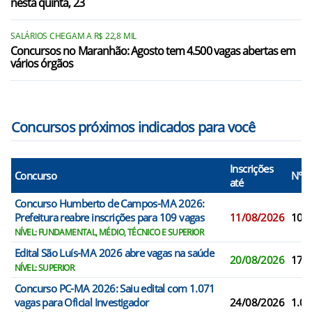
nesta quinta, 23
SALÁRIOS CHEGAM A R$ 22,8 MIL
Concursos no Maranhão: Agosto tem 4.500 vagas abertas em
vários órgãos
Concursos próximos indicados para você
Inscrições
Concurso
N° V
até
Concurso Humberto de Campos-MA 2026:
Prefeitura reabre inscrições para 109 vagas
11/08/2026
109
NÍVEL: FUNDAMENTAL, MÉDIO, TÉCNICO E SUPERIOR
Edital São Luís-MA 2026 abre vagas na saúde
20/08/2026
177
NÍVEL: SUPERIOR
Concurso PC-MA 2026: Saiu edital com 1.071
vagas para Oficial Investigador
24/08/2026
1.07