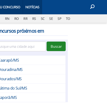
EU CONCURSO
NOTÍCIAS
J
RN
RO
RR
RS
SC
SE
SP
TO
ncursos próximos em
Buscar
Caarapó/MS
Douradina/MS
Dourados/MS
átima do Sul/MS
Itaporã/MS
Laguna Carapã/MS