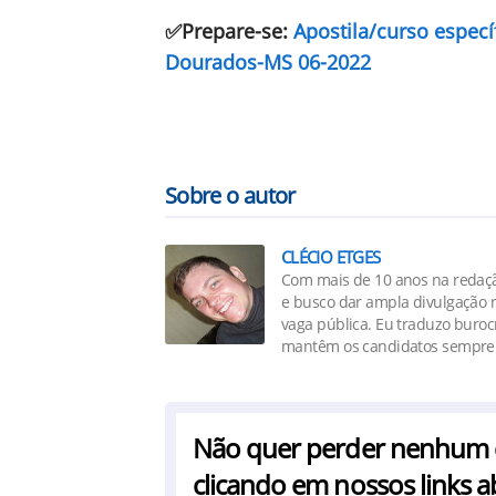
✅Prepare-se:
Apostila/curso especí
Dourados-MS 06-2022
Sobre o autor
CLÉCIO ETGES
Com mais de 10 anos na redaçã
e busco dar ampla divulgação n
vaga pública. Eu traduzo buro
mantêm os candidatos sempre 
Não quer perder nenhum co
clicando em nossos links a