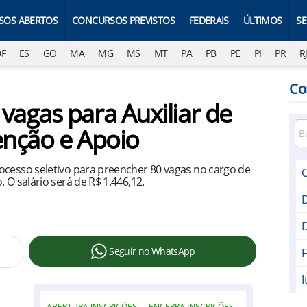
SOS ABERTOS
CONCURSOS PREVISTOS
FEDERAIS
ÚLTIMOS
S
DF
ES
GO
MA
MG
MS
MT
PA
PB
PE
PI
PR
R
Co
agas para Auxiliar de
enção e Apoio
ocesso seletivo para preencher 80 vagas no cargo de
 O salário será de R$ 1.446,12.
Seguir no WhatsApp
F
ABERTURA INSCRIÇÕES
ENCERRA INSCRIÇÕES