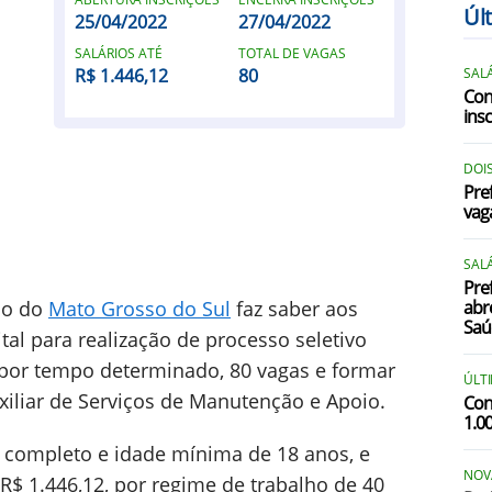
Úl
25/04/2022
27/04/2022
R
SALÁRIOS ATÉ
TOTAL DE VAGAS
R$ 1.446,12
80
SALÁ
V
Con
insc
DOI
Pre
vag
SALÁ
Pre
do do
Mato Grosso do Sul
faz saber aos
abr
Saú
tal para realização de processo seletivo
 por tempo determinado, 80 vagas e formar
ÚLT
xiliar de Serviços de Manutenção e Apoio.
Con
1.00
 completo e idade mínima de 18 anos, e
NOV
R$ 1.446,12, por regime de trabalho de 40