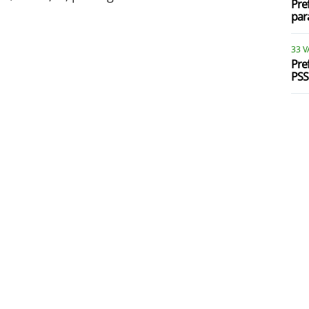
Pre
par
33 
Pre
PSS