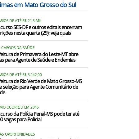
timas em Mato Grosso do Sul
io Brilhante/MS
RIOS DE ATÉ R$ 21,3 MIL
icentina/MS
curso SES-DF e outros editais encerram
rições nesta quarta (29); veja quais
UFGD/MS
TESTE ONLINE LEO/RS
S CARGOS DA SAÚDE
feitura de Primavera do Leste-MT abre
as para Agente de Saúde e Endemias
RIOS DE ATÉ R$ 3.242,00
feitura de Rio Verde de Mato Grosso-MS
e seleção para Agente Comunitário de
de
IMO OCORREU EM 2016
curso da Polícia Penal-MS pode ter até
0 vagas para Policial
AS OPORTUNIDADES