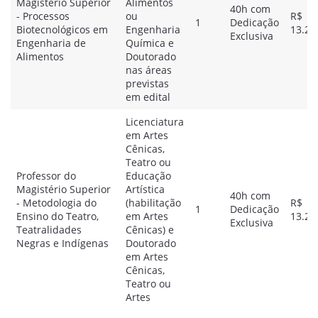
Magistério Superior
Alimentos
40h com
- Processos
ou
R$
1
Dedicação
Biotecnológicos em
Engenharia
13.28
Exclusiva
Engenharia de
Química e
Alimentos
Doutorado
nas áreas
previstas
em edital
Licenciatura
em Artes
Cênicas,
Teatro ou
Professor do
Educação
Magistério Superior
Artística
40h com
- Metodologia do
(habilitação
R$
1
Dedicação
Ensino do Teatro,
em Artes
13.28
Exclusiva
Teatralidades
Cênicas) e
Negras e Indígenas
Doutorado
em Artes
Cênicas,
Teatro ou
Artes