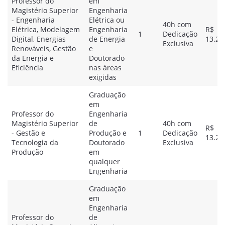
Professor do
em
Magistério Superior
Engenharia
- Engenharia
Elétrica ou
40h com
Elétrica, Modelagem
Engenharia
R$
1
Dedicação
Digital, Energias
de Energia
13.28
Exclusiva
Renováveis, Gestão
e
da Energia e
Doutorado
Eficiência
nas áreas
exigidas
Graduação
em
Professor do
Engenharia
Magistério Superior
de
40h com
R$
- Gestão e
Produção e
1
Dedicação
13.28
Tecnologia da
Doutorado
Exclusiva
Produção
em
qualquer
Engenharia
Graduação
em
Engenharia
Professor do
de