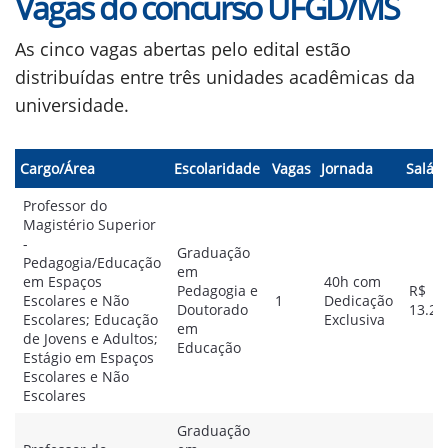
Vagas do concurso UFGD/MS
As cinco vagas abertas pelo edital estão
distribuídas entre três unidades acadêmicas da
universidade.
Cargo/Área
Escolaridade
Vagas
Jornada
Salári
Professor do
Magistério Superior
-
Graduação
Pedagogia/Educação
em
em Espaços
40h com
Pedagogia e
R$
Escolares e Não
1
Dedicação
Doutorado
13.28
Escolares; Educação
Exclusiva
em
de Jovens e Adultos;
Educação
Estágio em Espaços
Escolares e Não
Escolares
Graduação