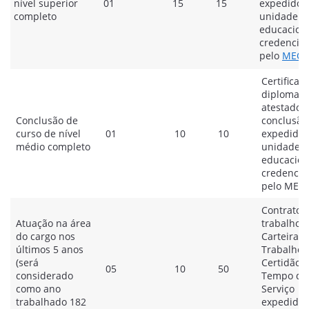
nível superior
01
15
15
expedido 
completo
unidade
educacion
credencia
pelo
MEC
.
Certificado
diploma o
atestado 
Conclusão de
conclusão
curso de nível
01
10
10
expedido 
médio completo
unidade
educacion
credencia
pelo MEC.
Contrato 
Atuação na área
trabalho,
do cargo nos
Carteira d
últimos 5 anos
Trabalho 
(será
Certidão 
05
10
50
considerado
Tempo de
como ano
Serviço
trabalhado 182
expedida 