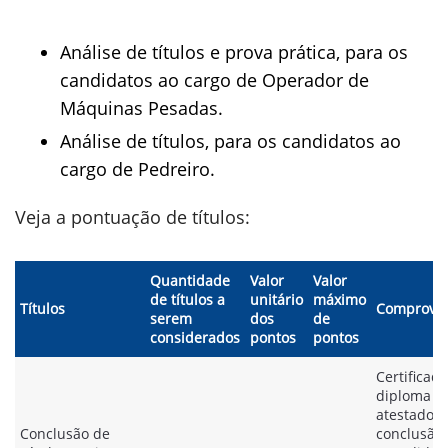
Análise de títulos e prova prática, para os
candidatos ao cargo de Operador de
Máquinas Pesadas.
Análise de títulos, para os candidatos ao
cargo de Pedreiro.
Veja a pontuação de títulos:
Quantidade
Valor
Valor
de títulos a
unitário
máximo
Títulos
Comprova
serem
dos
de
considerados
pontos
pontos
Certificado
diploma o
atestado d
Conclusão de
conclusão