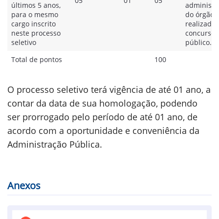
05
01
05
últimos 5 anos,
administr
para o mesmo
do órgão
cargo inscrito
realizador
neste processo
concurso
seletivo
público.
Total de pontos
100
O processo seletivo terá vigência de até 01 ano, a
contar da data de sua homologação, podendo
ser prorrogado pelo período de até 01 ano, de
acordo com a oportunidade e conveniência da
Administração Pública.
Anexos