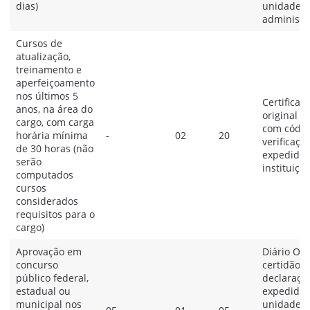
dias)
unidade
administra
Cursos de
atualização,
treinamento e
aperfeiçoamento
nos últimos 5
Certificad
anos, na área do
original o
cargo, com carga
com códig
horária mínima
-
02
20
verificaçã
de 30 horas (não
expedido 
serão
instituição
computados
cursos
considerados
requisitos para o
cargo)
Aprovação em
Diário Ofic
concurso
certidão e
público federal,
declaraçã
estadual ou
expedida 
municipal nos
unidade