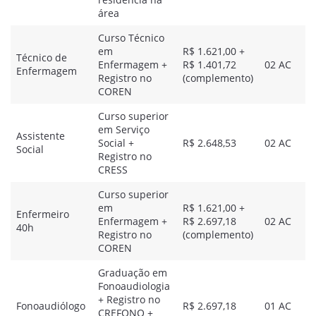
área
Curso Técnico
em
R$ 1.621,00 +
Técnico de
Enfermagem +
R$ 1.401,72
02 AC
Enfermagem
Registro no
(complemento)
COREN
Curso superior
em Serviço
Assistente
Social +
R$ 2.648,53
02 AC
Social
Registro no
CRESS
Curso superior
em
R$ 1.621,00 +
Enfermeiro
Enfermagem +
R$ 2.697,18
02 AC
40h
Registro no
(complemento)
COREN
Graduação em
Fonoaudiologia
+ Registro no
Fonoaudiólogo
R$ 2.697,18
01 AC
CREFONO +