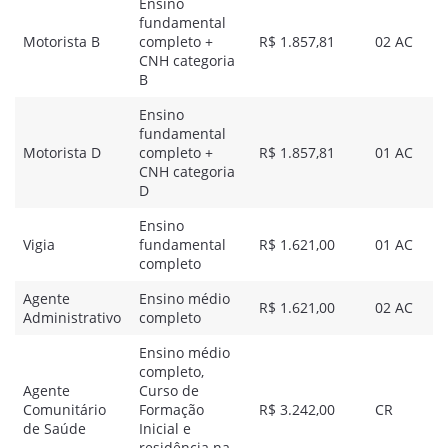
Ensino
fundamental
Motorista B
completo +
R$ 1.857,81
02 AC
CNH categoria
B
Ensino
fundamental
Motorista D
completo +
R$ 1.857,81
01 AC
CNH categoria
D
Ensino
Vigia
fundamental
R$ 1.621,00
01 AC
completo
Agente
Ensino médio
R$ 1.621,00
02 AC
Administrativo
completo
Ensino médio
completo,
Agente
Curso de
Comunitário
Formação
R$ 3.242,00
CR
de Saúde
Inicial e
residência na