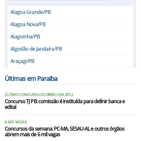
Alagoa Grande/PB
Alagoa Nova/PB
Alagoinha/PB
Algodão de Jandaíra/PB
Araçagi/PB
Arara/PB
Últimas em Paraíba
Araruna/PB
ÚLTIMO CONCURSO OCORREU EM 2012
Areia/PB
Concurso TJ PB: comissão é instituída para definir banca e
edital
Areial/PB
Bananeiras/PB
6.605 VAGAS
Concursos da semana: PC-MA, SESAU-AL e outros órgãos
abrem mais de 6 mil vagas
Belém/PB