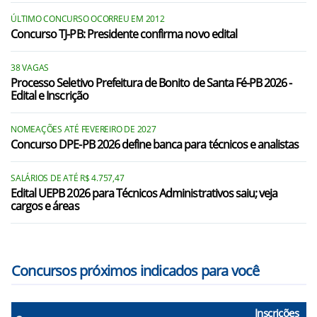
Boa Vista/PB
ÚLTIMO CONCURSO OCORREU EM 2012
Concurso TJ-PB: Presidente confirma novo edital
Borborema/PB
Cacimba de Dentro/PB
38 VAGAS
Processo Seletivo Prefeitura de Bonito de Santa Fé-PB 2026 -
Edital e Inscrição
Caiçara/PB
Caldas Brandão/PB
NOMEAÇÕES ATÉ FEVEREIRO DE 2027
Concurso DPE-PB 2026 define banca para técnicos e analistas
Campo de Santana/PB
Capim/PB
SALÁRIOS DE ATÉ R$ 4.757,47
Edital UEPB 2026 para Técnicos Administrativos saiu; veja
cargos e áreas
Casserengue/PB
Cruz do Espírito Santo/PB
Concursos próximos indicados para você
Inscrições