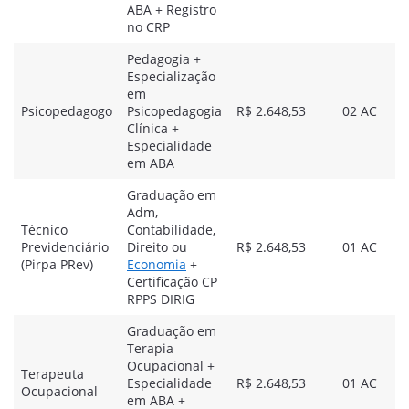
ABA + Registro
no CRP
Pedagogia +
Especialização
em
Psicopedagogo
Psicopedagogia
R$ 2.648,53
02 AC
Clínica +
Especialidade
em ABA
Graduação em
Adm,
Técnico
Contabilidade,
Previdenciário
Direito ou
R$ 2.648,53
01 AC
(Pirpa PRev)
Economia
+
Certificação CP
RPPS DIRIG
Graduação em
Terapia
Ocupacional +
Terapeuta
Especialidade
R$ 2.648,53
01 AC
Ocupacional
em ABA +