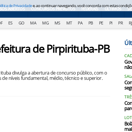
lítica de Privacidade
e, ao continuar navegando, você concorda com estas condiçõ
SOS ABERTOS
CONCURSOS PREVISTOS
FEDERAIS
ÚLTIMOS
S
DF
ES
GO
MA
MG
MS
MT
PA
PB
PE
PI
PR
R
Últ
feitura de Pirpirituba-PB
CAD
Gov
não
irituba divulga a abertura de concurso público, com o
SAL
 de níveis fundamental, médio, técnico e superior.
Con
segu
TRÊ
Con
par
LOT
Bol
mai