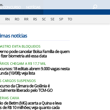
es.
EU CONCURSO
NOTÍCIAS
J
RN
RO
RR
RS
SC
SE
SP
TO
imas notícias
ASTRO EVITA BLOQUEIOS
erno pode cancelar Bolsa Família de quem
 fizer biometria até essa data
ÁRIOS CHEGAM A R$ 17,7 MIL
cursos: 18 editais abrem 9.000 vagas nesta
nda (10/08); veja lista
S CARGOS SUSPENSOS
curso da Câmara de Goiânia é
cialmente liberado pelo TCM-GO
ERIAS CAIXA
ão de Betim (MG) acerta a Quina e leva
s de R$ 10 milhões; veja quanto cada