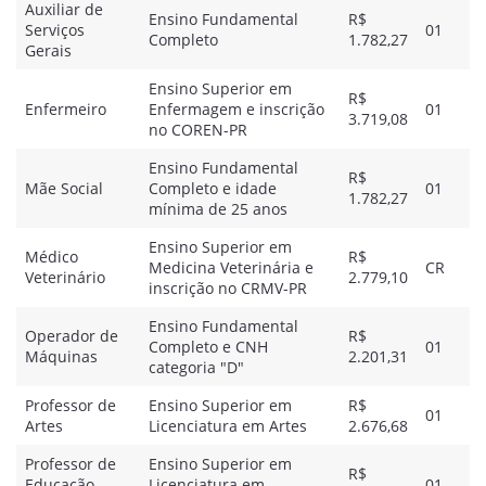
Auxiliar de
Ensino Fundamental
R$
Serviços
01
Completo
1.782,27
Gerais
Ensino Superior em
R$
Enfermeiro
Enfermagem e inscrição
01
3.719,08
no COREN-PR
Ensino Fundamental
R$
Mãe Social
Completo e idade
01
1.782,27
mínima de 25 anos
Ensino Superior em
Médico
R$
Medicina Veterinária e
CR
Veterinário
2.779,10
inscrição no CRMV-PR
Ensino Fundamental
Operador de
R$
Completo e CNH
01
Máquinas
2.201,31
categoria "D"
Professor de
Ensino Superior em
R$
01
Artes
Licenciatura em Artes
2.676,68
Professor de
Ensino Superior em
R$
Educação
Licenciatura em
01