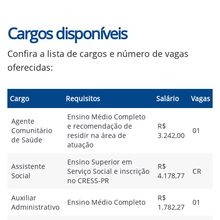
Cargos disponíveis
Confira a lista de cargos e número de vagas
oferecidas:
Cargo
Requisitos
Salário
Vagas
Ensino Médio Completo
Agente
e recomendação de
R$
Comunitário
01
residir na área de
3.242,00
de Saúde
atuação
Ensino Superior em
Assistente
R$
Serviço Social e inscrição
CR
Social
4.178,77
no CRESS-PR
Auxiliar
R$
Ensino Médio Completo
01
Administrativo
1.782,27