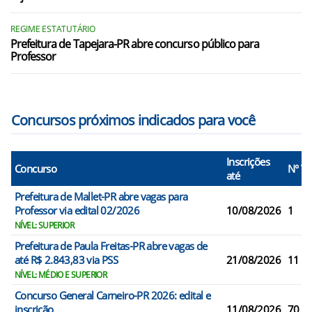
REGIME ESTATUTÁRIO
Prefeitura de Tapejara-PR abre concurso público para
Professor
Concursos próximos indicados para você
Inscrições
Concurso
N° V
até
Prefeitura de Mallet-PR abre vagas para
Professor via edital 02/2026
10/08/2026
1
NÍVEL: SUPERIOR
Prefeitura de Paula Freitas-PR abre vagas de
até R$ 2.843,83 via PSS
21/08/2026
11
NÍVEL: MÉDIO E SUPERIOR
Concurso General Carneiro-PR 2026: edital e
inscrição
11/08/2026
70