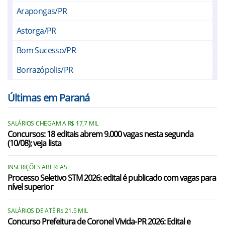
Arapongas/PR
Astorga/PR
Bom Sucesso/PR
Borrazópolis/PR
Califórnia/PR
Últimas em Paraná
Cambé/PR
SALÁRIOS CHEGAM A R$ 17,7 MIL
Cambira/PR
Concursos: 18 editais abrem 9.000 vagas nesta segunda
(10/08); veja lista
Cruzmaltina/PR
Faxinal/PR
INSCRIÇÕES ABERTAS
Processo Seletivo STM 2026: edital é publicado com vagas para
nível superior
Ibiporã/PR
Iguaraçu/PR
SALÁRIOS DE ATÉ R$ 21.5 MIL
Concurso Prefeitura de Coronel Vivida-PR 2026: Edital e