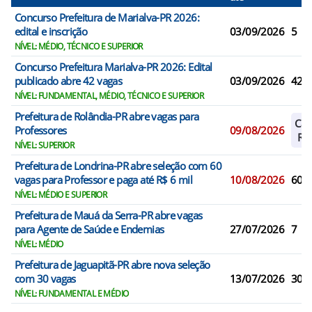
Concurso Prefeitura de Marialva-PR 2026:
edital e inscrição
03/09/2026
5
NÍVEL: MÉDIO, TÉCNICO E SUPERIOR
Concurso Prefeitura Marialva-PR 2026: Edital
publicado abre 42 vagas
03/09/2026
42
NÍVEL: FUNDAMENTAL, MÉDIO, TÉCNICO E SUPERIOR
Prefeitura de Rolândia-PR abre vagas para
Cad
Professores
09/08/2026
Res
NÍVEL: SUPERIOR
Prefeitura de Londrina-PR abre seleção com 60
vagas para Professor e paga até R$ 6 mil
10/08/2026
60
NÍVEL: MÉDIO E SUPERIOR
Prefeitura de Mauá da Serra-PR abre vagas
para Agente de Saúde e Endemias
27/07/2026
7
NÍVEL: MÉDIO
Prefeitura de Jaguapitã-PR abre nova seleção
com 30 vagas
13/07/2026
30
NÍVEL: FUNDAMENTAL E MÉDIO