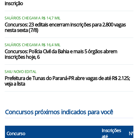
Itambé/PR
inscrição
Jaguapitã/PR
SALÁRIOS CHEGAM A R$ 14,7 MIL
Concursos: 23 editais encerram inscrições para 2.800 vagas
Jandaia do Sul/PR
nesta sexta (7/8)
Kaloré/PR
SALÁRIOS CHEGAM A R$ 16,4 MIL
Londrina/PR
Concursos: Polícia Civil da Bahia e mais 5 órgãos abrem
inscrições hoje, 6
Mandaguari/PR
SAIU NOVO EDITAL
Marialva/PR
Prefeitura de Tunas do Paraná-PR abre vagas de até R$ 2.125;
veja a lista
Marilândia do Sul/PR
Concursos próximos indicados para você
Inscrições
Concurso
N° V
até