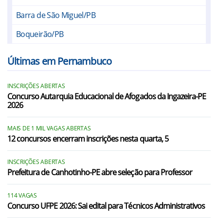
Barra de São Miguel/PB
Boqueirão/PB
Cabaceiras/PB
Últimas em Pernambuco
Caraúbas/PB
INSCRIÇÕES ABERTAS
Caturité/PB
Concurso Autarquia Educacional de Afogados da Ingazeira-PE
2026
Gado Bravo/PB
Riacho de Santo Antônio/PB
MAIS DE 1 MIL VAGAS ABERTAS
12 concursos encerram inscrições nesta quarta, 5
Santa Cecília/PB
INSCRIÇÕES ABERTAS
São Domingos do Cariri/PB
Prefeitura de Canhotinho-PE abre seleção para Professor
Umbuzeiro/PB
114 VAGAS
Bezerros/PE
Concurso UFPE 2026: Sai edital para Técnicos Administrativos