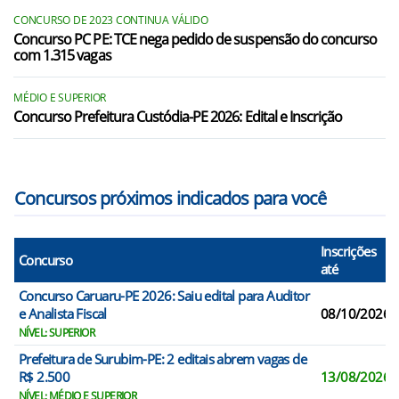
Bom Jardim/PE
CONCURSO DE 2023 CONTINUA VÁLIDO
Concurso PC PE: TCE nega pedido de suspensão do concurso
Brejo da Madre de Deus/PE
com 1.315 vagas
Caruaru/PE
MÉDIO E SUPERIOR
Casinhas/PE
Concurso Prefeitura Custódia-PE 2026: Edital e Inscrição
Cumaru/PE
Frei Miguelinho/PE
Concursos próximos indicados para você
Inscrições
Concurso
até
Concurso Caruaru-PE 2026: Saiu edital para Auditor
e Analista Fiscal
08/10/2026
NÍVEL: SUPERIOR
Prefeitura de Surubim-PE: 2 editais abrem vagas de
R$ 2.500
13/08/2026
NÍVEL: MÉDIO E SUPERIOR