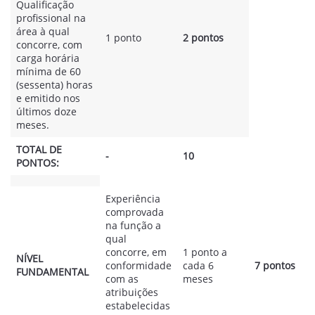
Qualificação
profissional na
área à qual
1 ponto
2 pontos
concorre, com
carga horária
mínima de 60
(sessenta) horas
e emitido nos
últimos doze
meses.
TOTAL DE
-
10
PONTOS:
Experiência
comprovada
na função a
qual
concorre, em
1 ponto a
NÍVEL
conformidade
cada 6
7 pontos
FUNDAMENTAL
com as
meses
atribuições
estabelecidas