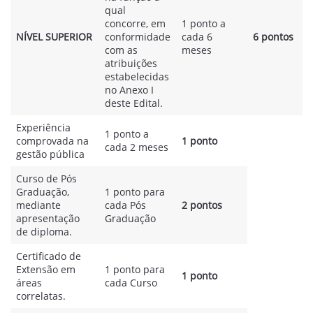
qual
concorre, em
1 ponto a
NÍVEL SUPERIOR
conformidade
cada 6
6 pontos
com as
meses
atribuições
estabelecidas
no Anexo I
deste Edital.
Experiência
1 ponto a
comprovada na
1 ponto
cada 2 meses
gestão pública
Curso de Pós
Graduação,
1 ponto para
mediante
cada Pós
2 pontos
apresentação
Graduação
de diploma.
Certificado de
Extensão em
1 ponto para
1 ponto
áreas
cada Curso
correlatas.