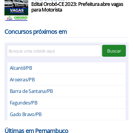
Edital Orobó-CE 2023: Prefeitura abre vagas
para Motorista
Concursos próximos em
Buscar
Alcantil/PB
Aroeiras/PB
Barra de Santana/PB
Fagundes/PB
Gado Bravo/PB
Ingá/PB
Últimas em Pernambuco