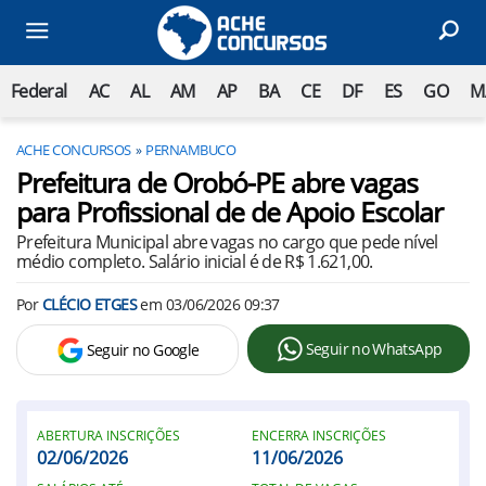
Federal
AC
AL
AM
AP
BA
CE
DF
ES
GO
M
ACHE CONCURSOS
PERNAMBUCO
Prefeitura de Orobó-PE abre vagas
para Profissional de de Apoio Escolar
Prefeitura Municipal abre vagas no cargo que pede nível
médio completo. Salário inicial é de R$ 1.621,00.
Por
CLÉCIO ETGES
em
03/06/2026 09:37
Seguir no WhatsApp
Seguir no Google
ABERTURA INSCRIÇÕES
ENCERRA INSCRIÇÕES
02/06/2026
11/06/2026