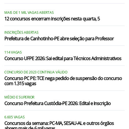
Itabaiana/PB
MAIS DE 1 MIL VAGAS ABERTAS
Itatuba/PB
12 concursos encerram inscrições nesta quarta, 5
Juripiranga/PB
INSCRIÇÕES ABERTAS
Mogeiro/PB
Prefeitura de Canhotinho-PE abre seleção para Professor
Natuba/PB
114 VAGAS
Concurso UFPE 2026: Sai edital para Técnicos Administrativos
Queimadas/PB
Riachão do Bacamarte/PB
CONCURSO DE 2023 CONTINUA VÁLIDO
Concurso PC PE: TCE nega pedido de suspensão do concurso
Salgado de São Félix/PB
com 1.315 vagas
Santa Cecília/PB
MÉDIO E SUPERIOR
Concurso Prefeitura Custódia-PE 2026: Edital e Inscrição
Umbuzeiro/PB
Aliança/PE
6.605 VAGAS
Concursos da semana: PC-MA, SESAU-AL e outros órgãos
Araçoiaba/PE
abrem mais de 6 mil vagas