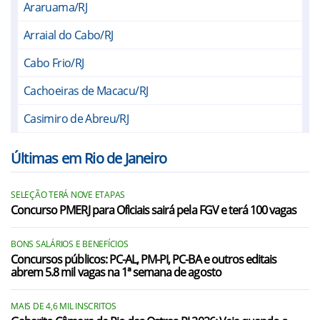
Araruama/RJ
Arraial do Cabo/RJ
Cabo Frio/RJ
Cachoeiras de Macacu/RJ
Casimiro de Abreu/RJ
Iguaba Grande/RJ
Últimas em Rio de Janeiro
Itaboraí/RJ
SELEÇÃO TERÁ NOVE ETAPAS
Maricá/RJ
Concurso PMERJ para Oficiais sairá pela FGV e terá 100 vagas
Rio Bonito/RJ
BONS SALÁRIOS E BENEFÍCIOS
São Gonçalo/RJ
Concursos públicos: PC-AL, PM-PI, PC-BA e outros editais
abrem 5.8 mil vagas na 1ª semana de agosto
São Pedro da Aldeia/RJ
MAIS DE 4,6 MIL INSCRITOS
Saquarema/RJ