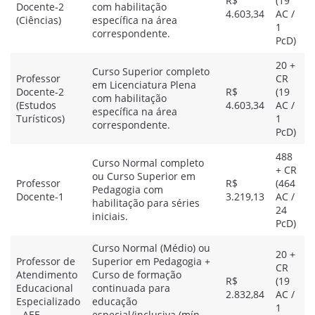
R$
(19
Docente-2
com habilitação
4.603,34
AC /
(Ciências)
específica na área
1
correspondente.
PcD)
20 +
Curso Superior completo
Professor
CR
em Licenciatura Plena
Docente-2
R$
(19
com habilitação
(Estudos
4.603,34
AC /
específica na área
Turísticos)
1
correspondente.
PcD)
488
Curso Normal completo
+ CR
ou Curso Superior em
Professor
R$
(464
Pedagogia com
Docente-1
3.219,13
AC /
habilitação para séries
24
iniciais.
PcD)
Curso Normal (Médio) ou
20 +
Professor de
Superior em Pedagogia +
CR
Atendimento
Curso de formação
R$
(19
Educacional
continuada para
2.832,84
AC /
Especializado
educação
1
- AEE
especial/inclusiva (mín.