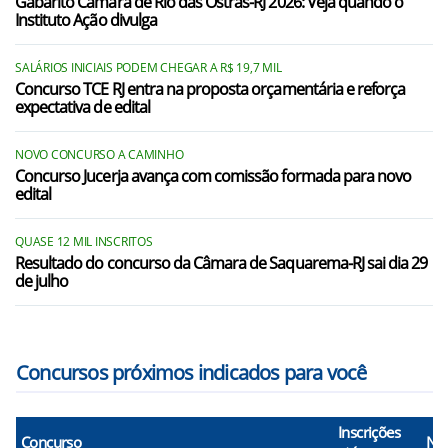
Gabarito Câmara de Rio das Ostras-RJ 2026: Veja quando o
Instituto Ação divulga
Silva Jardim/RJ
Tanguá/RJ
SALÁRIOS INICIAIS PODEM CHEGAR A R$ 19,7 MIL
Concurso TCE RJ entra na proposta orçamentária e reforça
expectativa de edital
NOVO CONCURSO A CAMINHO
Concurso Jucerja avança com comissão formada para novo
edital
QUASE 12 MIL INSCRITOS
Resultado do concurso da Câmara de Saquarema-RJ sai dia 29
de julho
Concursos próximos indicados para você
Inscrições
Concurso
N° 