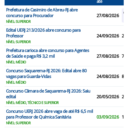
até
Prefeitura de Casimiro de Abreu-RJ abre
Ca
concurso para Procurador
27/08/2026
R
NÍVEL: SUPERIOR
Edital UERJ 213/2026 abre concurso para
Professor
24/09/2026
2
NÍVEL: SUPERIOR
Prefeitura carioca abre concurso para Agentes
de Saúde e paga R$ 3,2 mil
27/08/2026
70
NÍVEL: MÉDIO
Concurso Saquarema-RJ 2026: Edital abre 80
vagas para Guarda-Vidas
24/08/2026
80
NÍVEL: MÉDIO
Concurso Câmara de Saquarema-RJ 2026: Saiu
edital
20/05/2026
28
NÍVEL: MÉDIO, TÉCNICO E SUPERIOR
Concurso UERJ 2026 abre vaga de até R$ 6,5 mil
para Professor de Química Sanitária
03/09/2026
1
NÍVEL: SUPERIOR