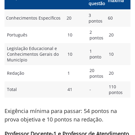
máxima
questão
3
Conhecimentos Específicos
20
60
pontos
2
Português
10
20
pontos
Legislação Educacional e
1
Conhecimentos Gerais do
10
10
ponto
Município
20
Redação
1
20
pontos
110
Total
41
-
pontos
Exigência mínima para passar: 54 pontos na
prova objetiva e 10 pontos na redação.
Professor Docente-1 e Professor de Atendimento