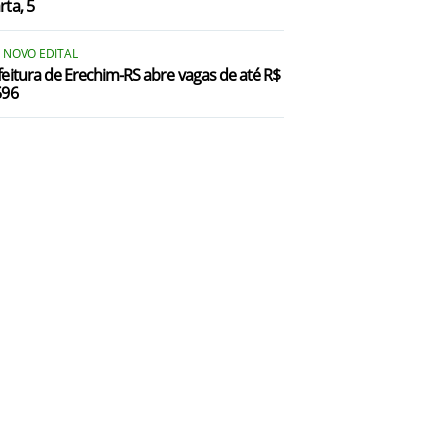
rta, 5
Parobé/RS
U NOVO EDITAL
iozinho/RS
feitura de Erechim-RS abre vagas de até R$
596
olante/RS