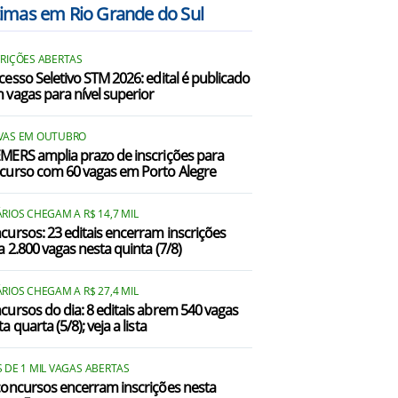
timas em Rio Grande do Sul
apivari do Sul/RS
CRIÇÕES ABERTAS
Caraá/RS
cesso Seletivo STM 2026: edital é publicado
 vagas para nível superior
idreira/RS
lorinha/RS
VAS EM OUTUBRO
MERS amplia prazo de inscrições para
curso com 60 vagas em Porto Alegre
ravataí/RS
grejinha/RS
RIOS CHEGAM A R$ 14,7 MIL
cursos: 23 editais encerram inscrições
Imbé/RS
a 2.800 vagas nesta quinta (7/8)
Maquiné/RS
RIOS CHEGAM A R$ 27,4 MIL
cursos do dia: 8 editais abrem 540 vagas
Nova Hartz/RS
a quarta (5/8); veja a lista
Osório/RS
 DE 1 MIL VAGAS ABERTAS
almares do Sul/RS
concursos encerram inscrições nesta