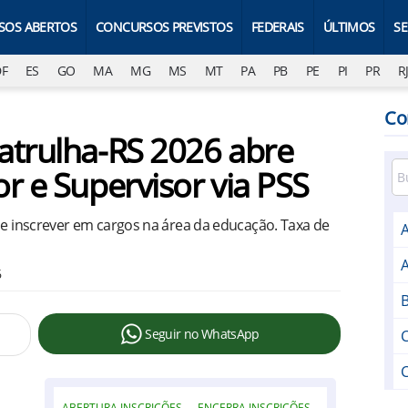
SOS ABERTOS
CONCURSOS PREVISTOS
FEDERAIS
ÚLTIMOS
S
DF
ES
GO
MA
MG
MS
MT
PA
PB
PE
PI
PR
R
Co
atrulha-RS 2026 abre
r e Supervisor via PSS
se inscrever em cargos na área da educação. Taxa de
A
6
B
Seguir no WhatsApp
ABERTURA INSCRIÇÕES
ENCERRA INSCRIÇÕES