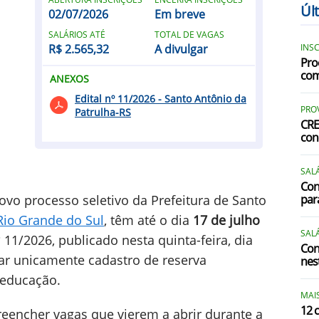
Úl
02/07/2026
Em breve
C
SALÁRIOS ATÉ
TOTAL DE VAGAS
R$ 2.565,32
A divulgar
INS
Pro
com
ANEXOS
C
Edital nº 11/2026 - Santo Antônio da
G
PRO
Patrulha-RS
CRE
con
G
I
SALÁ
Con
ovo processo seletivo da Prefeitura de Santo
par
Rio Grande do Sul
, têm até o dia
17 de julho
SALÁ
º 11/2026, publicado nesta quinta-feira, dia
Con
ar unicamente cadastro de reserva
nest
 educação.
MAIS
P
12 
reencher vagas que vierem a abrir durante a