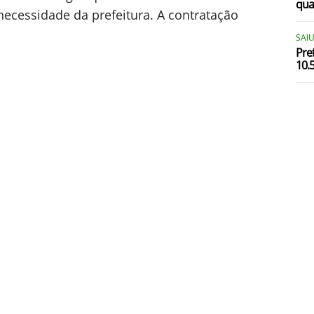
qua
ecessidade da prefeitura. A contratação
SAI
R
Pre
10.
R