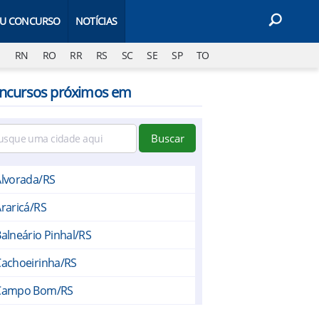
EU CONCURSO
NOTÍCIAS
J
RN
RO
RR
RS
SC
SE
SP
TO
ncursos próximos em
Buscar
Alvorada/RS
raricá/RS
alneário Pinhal/RS
Cachoeirinha/RS
Campo Bom/RS
Capão da Canoa/RS