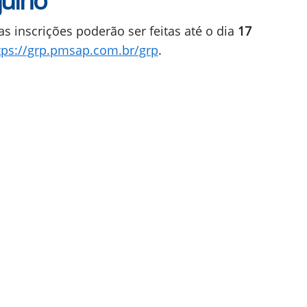
julho
as inscrições poderão ser feitas até o dia
17
tps://grp.pmsap.com.br/grp
.