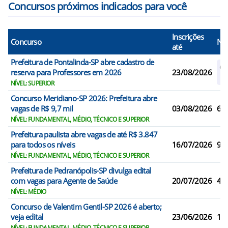
Concursos próximos indicados para você
Inscrições
Concurso
N° 
até
Prefeitura de Pontalinda-SP abre cadastro de
Ca
reserva para Professores em 2026
23/08/2026
R
NÍVEL: SUPERIOR
Concurso Meridiano-SP 2026: Prefeitura abre
vagas de R$ 9,7 mil
03/08/2026
6
NÍVEL: FUNDAMENTAL, MÉDIO, TÉCNICO E SUPERIOR
Prefeitura paulista abre vagas de até R$ 3.847
para todos os níveis
16/07/2026
9
NÍVEL: FUNDAMENTAL, MÉDIO, TÉCNICO E SUPERIOR
Prefeitura de Pedranópolis-SP divulga edital
com vagas para Agente de Saúde
20/07/2026
4
NÍVEL: MÉDIO
Concurso de Valentim Gentil-SP 2026 é aberto;
veja edital
23/06/2026
17
NÍVEL: FUNDAMENTAL, MÉDIO, TÉCNICO E SUPERIOR