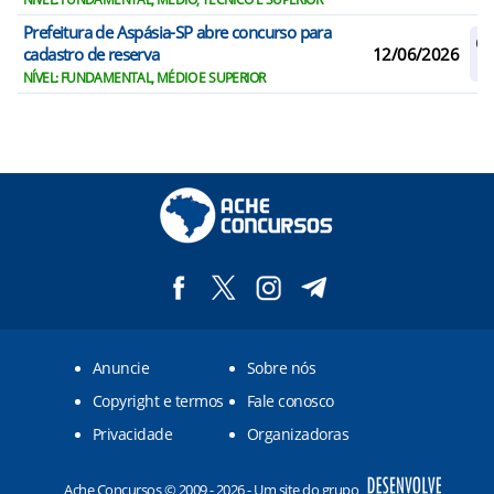
Prefeitura de Aspásia-SP abre concurso para
Ca
cadastro de reserva
12/06/2026
R
NÍVEL: FUNDAMENTAL, MÉDIO E SUPERIOR
Anuncie
Sobre nós
Copyright e termos
Fale conosco
Privacidade
Organizadoras
Ache Concursos © 2009 - 2026 - Um site do grupo