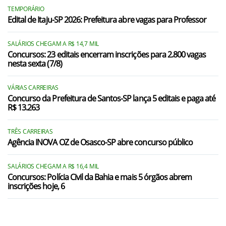
Guarani d`Oeste/SP
TEMPORÁRIO
Edital de Itaju-SP 2026: Prefeitura abre vagas para Professor
Indiaporã/SP
SALÁRIOS CHEGAM A R$ 14,7 MIL
Jales/SP
Concursos: 23 editais encerram inscrições para 2.800 vagas
nesta sexta (7/8)
Macedônia/SP
Meridiano/SP
VÁRIAS CARREIRAS
Concurso da Prefeitura de Santos-SP lança 5 editais e paga até
R$ 13.263
Mesópolis/SP
Mira Estrela/SP
TRÊS CARREIRAS
Agência INOVA OZ de Osasco-SP abre concurso público
Ouroeste/SP
Palmeira d`Oeste/SP
SALÁRIOS CHEGAM A R$ 16,4 MIL
Concursos: Polícia Civil da Bahia e mais 5 órgãos abrem
inscrições hoje, 6
Parisi/SP
Pedranópolis/SP