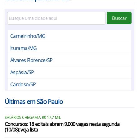
Buscar
Carneirinho/MG
Iturama/MG
Álvares Florence/SP
Aspásia/SP
Cardoso/SP
Dirce Reis/SP
Últimas em São Paulo
Dolcinópolis/SP
SALÁRIOS CHEGAM A R$ 17,7 MIL
Estrela d`Oeste/SP
Concursos: 18 editais abrem 9.000 vagas nesta segunda
(10/08); veja lista
Fernandópolis/SP