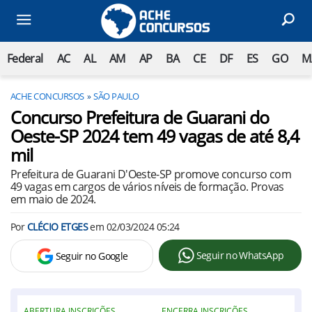
Federal
AC
AL
AM
AP
BA
CE
DF
ES
GO
M
ACHE CONCURSOS
SÃO PAULO
Concurso Prefeitura de Guarani do
Oeste-SP 2024 tem 49 vagas de até 8,4
mil
Prefeitura de Guarani D'Oeste-SP promove concurso com
49 vagas em cargos de vários níveis de formação. Provas
em maio de 2024.
Por
CLÉCIO ETGES
em
02/03/2024 05:24
Seguir no WhatsApp
Seguir no Google
ABERTURA INSCRIÇÕES
ENCERRA INSCRIÇÕES