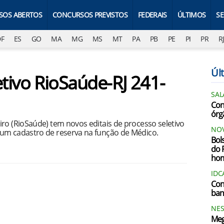
SOS ABERTOS
CONCURSOS PREVISTOS
FEDERAIS
ÚLTIMOS
S
DF
ES
GO
MA
MG
MS
MT
PA
PB
PE
PI
PR
R
Últ
etivo RioSaúde-RJ 241-
SAL
Conc
órg
ro (RioSaúde) tem novos editais de processo seletivo
NOV
 um cadastro de reserva na função de Médico.
Bol
do 
ho
IDC
Con
ban
NES
Meg