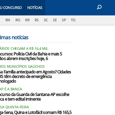
EU CONCURSO
NOTÍCIAS
J
RN
RO
RR
RS
SC
SE
SP
TO
imas notícias
ÁRIOS CHEGAM A R$ 16,4 MIL
ursos: Polícia Civil da Bahia e mais 5
ãos abrem inscrições hoje, 6
OS MUNICÍPIOS GAÚCHOS
sa Família antecipado em Agosto? Cidades
RS têm decreto de emergência
mologado
AP É A BANCA
curso da Guarda de Santana-AP escolhe
ca e tem edital iminente
SA QUINTA-FEIRA
a-Sena, Quina e Lotofácil somam R$ 165,5