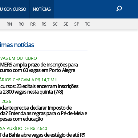
EU CONCURSO
NOTÍCIAS
J
RN
RO
RR
RS
SC
SE
SP
TO
imas notícias
VAS EM OUTUBRO
MERS amplia prazo de inscrições para
curso com 60 vagas em Porto Alegre
ÁRIOS CHEGAM A R$ 14,7 MIL
cursos: 23 editais encerram inscrições
a 2.800 vagas nesta quinta (7/8)
F 2026
udante precisa declarar Imposto de
da? Entenda as regras para o Pé-de-Meia e
pesas com educação
SA-AUXÍLIO DE R$ 2.640
 da Bahia abre vagas de estágio de até R$