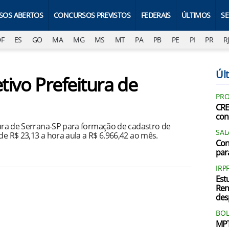
SOS ABERTOS
CONCURSOS PREVISTOS
FEDERAIS
ÚLTIMOS
S
DF
ES
GO
MA
MG
MS
MT
PA
PB
PE
PI
PR
R
Últ
tivo Prefeitura de
PRO
CRE
con
itura de Serrana-SP para formação de cadastro de
SAL
de R$ 23,13 a hora aula a R$ 6.966,42 ao mês.
Con
par
IRP
Est
Ren
des
BOL
MPT