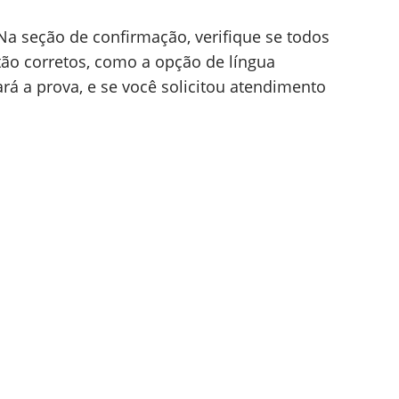
 para golpes em sites falsos
irmar sua Inscrição
 primeiro passo é acessar a
Página do
 governo federal. Se você já tem um
nha. Se ainda não tem, cadastre-se em
oais
Após o login, revise todas as
 Certifique-se de que seu nome, CPF, data
tão corretos. Qualquer erro pode causar
a seção de confirmação, verifique se todos