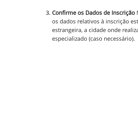
Inscrições ENEM 2024: Inep alerta
Passo a Passo para Conf
Acesse a Página do Participante
O
Participante
com o login único do
cadastro, basta usar a mesma se
acesso.gov.br.
Verifique suas Informações Pess
informações pessoais fornecidas.
de nascimento e demais dados es
problemas no dia da prova.
Confirme os Dados de Inscrição
N