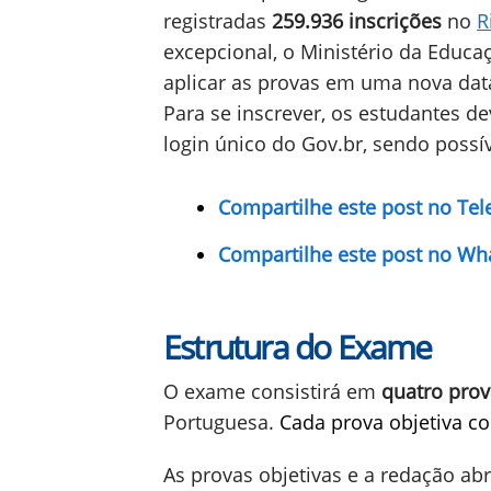
Esse período extra de inscrições c
estenderá até as
23h59 do dia 21 d
enchentes que afetaram o estado, 
da taxa de inscrição, que normalme
Durante o período regular de inscr
registradas
259.936 inscrições
no
R
excepcional, o Ministério da Educa