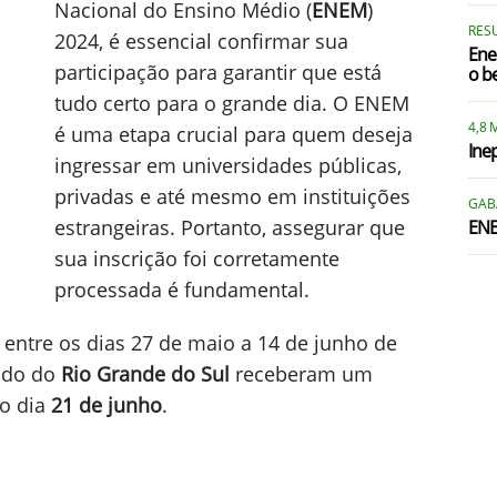
Nacional do Ensino Médio (
ENEM
)
RES
2024, é essencial confirmar sua
Ene
participação para garantir que está
o b
tudo certo para o grande dia. O ENEM
4,8 
é uma etapa crucial para quem deseja
Ine
ingressar em universidades públicas,
privadas e até mesmo em instituições
GAB
estrangeiras. Portanto, assegurar que
ENE
sua inscrição foi corretamente
processada é fundamental.
 entre os dias 27 de maio a 14 de junho de
tado do
Rio Grande do Sul
receberam um
 o dia
21 de junho
.