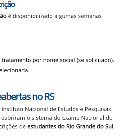
 o pagamento foi processado com sucesso. O
como "confirmado". Se você foi isento da
 está devidamente registrada.
ição
Após confirmar que todos os dados
 processado (se aplicável), imprima o
ontém informações importantes e será útil
 atento às atualizações divulgadas pelo
s de prova, horário e orientações gerais
rticipante e no site oficial do ENEM.
rição
ção
é disponibilizado algumas semanas