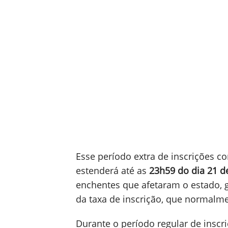
antes da aplicação. Ele contém:
Número de inscrição.
Data, hora e local das provas.
Atendimento especializado ou 
Opção de língua estrangeira s
Enem 2024: Inscrições r
O Ministério da Educação (
MEC
) e 
Educacionais Anísio Teixeira (Inep
Ensino Médio (Enem) 2024 para ins