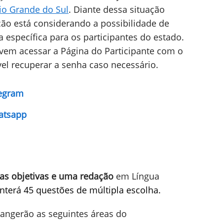
omeçou às 9h do dia 16 de junho e se
e junho
. A reabertura foi motivada pelas
garantindo a todos os moradores a isenção
nte custa R$ 85,00.
ições, de 27 de maio a 14 de junho, foram
io Grande do Sul
. Diante dessa situação
ção está considerando a possibilidade de