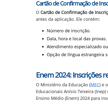
inscrição, certifique-se de que
status de pagamento deve estar 
taxa, verifique se essa condição
Imprima o Comprovante de Inscr
estão corretos e o pagamento foi
comprovante de inscrição. Ele c
no dia da prova.
Acompanhe as Atualizações
Fique
INEP. Informações sobre os locai
serão publicadas na Página do Pa
Cartão de Confirmação de Insc
O
Cartão de Confirmação de Inscri