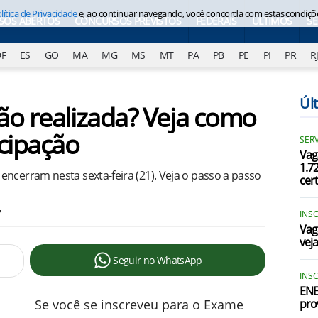
lítica de Privacidade
e, ao continuar navegando, você concorda com estas condiçõ
SOS ABERTOS
CONCURSOS PREVISTOS
FEDERAIS
ÚLTIMOS
S
DF
ES
GO
MA
MG
MS
MT
PA
PB
PE
PI
PR
R
Úl
ão realizada? Veja como
icipação
SER
Vag
1.72
ncerram nesta sexta-feira (21). Veja o passo a passo
cer
7
INS
Vag
vej
Seguir no WhatsApp
INSC
ENE
Se você se inscreveu para o Exame
pro