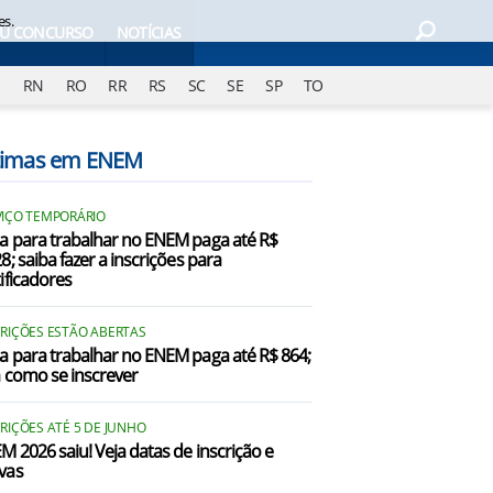
es.
EU CONCURSO
NOTÍCIAS
J
RN
RO
RR
RS
SC
SE
SP
TO
timas em ENEM
VIÇO TEMPORÁRIO
a para trabalhar no ENEM paga até R$
8; saiba fazer a inscrições para
tificadores
CRIÇÕES ESTÃO ABERTAS
a para trabalhar no ENEM paga até R$ 864;
a como se inscrever
RIÇÕES ATÉ 5 DE JUNHO
M 2026 saiu! Veja datas de inscrição e
vas